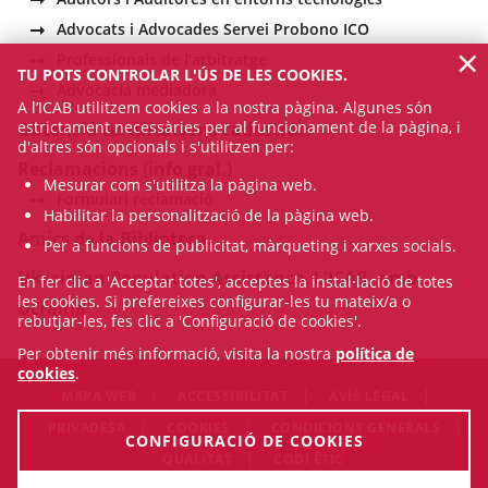
Advocats i Advocades Servei Probono ICO
×
Professionals de l’arbitratge
TU POTS CONTROLAR L'ÚS DE LES COOKIES.
Advocacia mediadora
A l’ICAB utilitzem cookies a la nostra pàgina. Algunes són
estrictament necessàries per al funcionament de la pàgina, i
Obtenció certificacions cadastrals
d'altres són opcionals i s'utilitzen per:
Reclamacions (info gral.)
Mesurar com s'utilitza la pàgina web.
Formulari reclamació
Habilitar la personalització de la pàgina web.
Amics de la Biblioteca
Per a funcions de publicitat, màrqueting i xarxes socials.
Ukrainian Population Assistance. L'ICAB, amb
En fer clic a 'Acceptar totes', acceptes la instal·lació de totes
les cookies. Si prefereixes configurar-les tu mateix/a o
Ucraïna
rebutjar-les, fes clic a 'Configuració de cookies'.
Per obtenir més informació, visita la nostra
política de
cookies
.
MAPA WEB
ACCESSIBILITAT
AVÍS LEGAL
PRIVADESA
COOKIES
CONDICIONS GENERALS
CONFIGURACIÓ DE COOKIES
QUALITAT
CODI ÈTIC