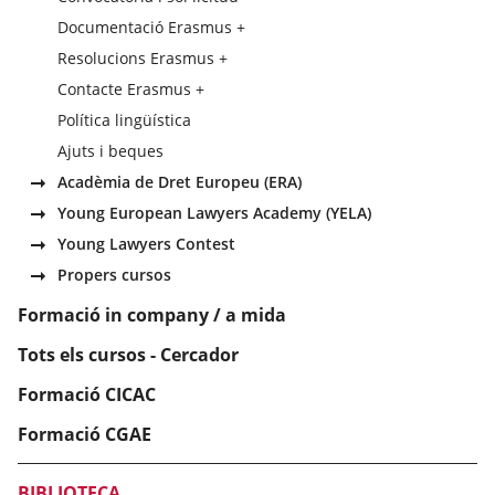
Documentació Erasmus +
Resolucions Erasmus +
Contacte Erasmus +
Política lingüística
Ajuts i beques
Acadèmia de Dret Europeu (ERA)
Young European Lawyers Academy (YELA)
Young Lawyers Contest
Propers cursos
Formació in company / a mida
Tots els cursos - Cercador
Formació CICAC
Formació CGAE
BIBLIOTECA