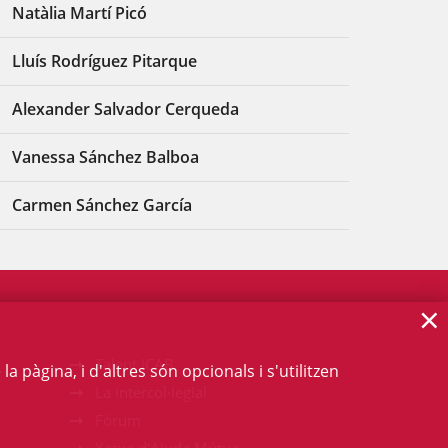
Natàlia Martí Picó
Lluís Rodríguez Pitarque
Alexander Salvador Cerqueda
Vanessa Sánchez Balboa
Carmen Sánchez García
×
Talent ICAB
 pàgina, i d'altres són opcionals i s'utilitzen
La intercol·legial
Fòrum