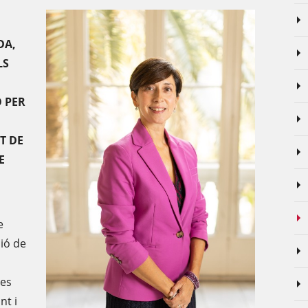
DA,
LS
 PER
T DE
E
e
ió de
ues
nt i