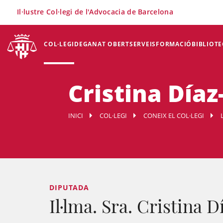
×
Il·lustre Col·legi de l'Advocacia de Barcelona
COL·LEGI
DEGANAT OBERT
SERVEIS
FORMACIÓ
BIBLIOTE
Cristina Día
INICI
COL·LEGI
CONEIX EL COL·LEGI
DIPUTADA
Il·lma. Sra. Cristina 