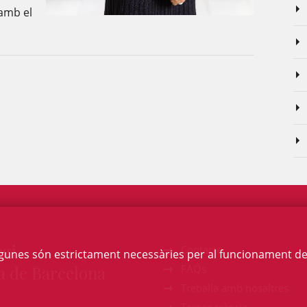
 amb el
egi
Contacte
Algunes són estrictament necessàries per al funcionament de la
a de Barcelona
FAQs
Treballa amb nosaltres