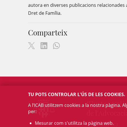
autora en diverses publicacions relacionades
Dret de Família.
Comparteix
TU POTS CONTROLAR L'ÚS DE LES COOKIES.
Il·lustre Col·l
A l’ICAB utilitzem cookies a la nostra pàgina. 
per:
de l'Advocaci
Mesurar com s'utilitza la pàgina web.
c/ Mallorca, 283