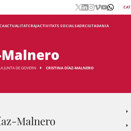
CAT
CA
ACTUALITAT
CRAJ
ACTIVITATS SOCIALS
ADR
CIUTADANIA
z-Malnero
LA JUNTA DE GOVERN
CRISTINA DÍAZ-MALNERO
Díaz-Malnero