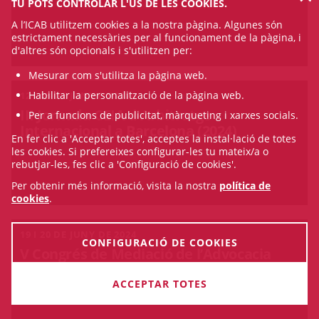
TU POTS CONTROLAR L'ÚS DE LES COOKIES.
A l’ICAB utilitzem cookies a la nostra pàgina. Algunes són
estrictament necessàries per al funcionament de la pàgina, i
d'altres són opcionals i s'utilitzen per:
Mesurar com s'utilitza la pàgina web.
Habilitar la personalització de la pàgina web.
12 I 13 DE JUNY DE 2024
III Jornada CEIA d'Arbitratge
Per a funcions de publicitat, màrqueting i xarxes socials.
Internacional a Barcelona (2024)
En fer clic a 'Acceptar totes', acceptes la instal·lació de totes
les cookies. Si prefereixes configurar-les tu mateix/a o
rebutjar-les, fes clic a 'Configuració de cookies'.
Per obtenir més informació, visita la nostra
política de
cookies
.
19 I 20 DE JUNY DE 2024
CONFIGURACIÓ DE COOKIES
V Congrés de Mediació de l’Advocacia
2024
ACCEPTAR TOTES