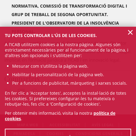
NORMATIVA, COMISSIÓ DE TRANSFORMACIÓ DIGITAL I
GRUP DE TREBALL DE SEGONA OPORTUNITAT.
PRESIDENT DE L'OBSERVATORI DE LA INSOLVÈNCIA
×
PERSONAL.
TU POTS CONTROLAR L'ÚS DE LES COOKIES.
Advocat mercantil i concursal. Economista i docent. Director
A l’ICAB utilitzem cookies a la nostra pàgina. Algunes són
estrictament necessàries per al funcionament de la pàgina, i
financer de Nostrum Biodiscovery i fundador de Think It Legal.
d'altres són opcionals i s'utilitzen per:
Implicat en formació jurídica a l’ICAB i en innovació legal.
Mesurar com s'utilitza la pàgina web.
Habilitar la personalització de la pàgina web.
Comparteix
Per a funcions de publicitat, màrqueting i xarxes socials.
En fer clic a 'Acceptar totes', acceptes la instal·lació de totes
les cookies. Si prefereixes configurar-les tu mateix/a o
rebutjar-les, fes clic a 'Configuració de cookies'.
Per obtenir més informació, visita la nostra
política de
cookies
.
MAPA WEB
ACCESSIBILITAT
AVÍS LEGAL
PRIVADESA
COOKIES
CONDICIONS GENERALS