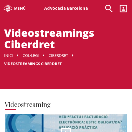
Advocacia Barcelona
MENÚ
Videostreamings
Ciberdret
INICI
COL·LEGI
CIBERDRET
VIDEOSTREAMINGS CIBERDRET
Videostreaming