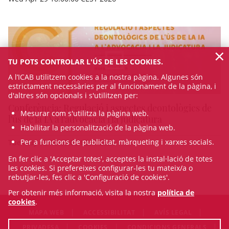
×
TU POTS CONTROLAR L'ÚS DE LES COOKIES.
A l’ICAB utilitzem cookies a la nostra pàgina. Algunes són
estrictament necessàries per al funcionament de la pàgina, i
d'altres són opcionals i s'utilitzen per:
Conferència: Regulació i aspectes deontològics de
Mesurar com s'utilitza la pàgina web.
l'ús de la IA a l'advocacia i la judicatura
Habilitar la personalització de la pàgina web.
Per a funcions de publicitat, màrqueting i xarxes socials.
Tue May 12 18:00:00 CEST 2026
En fer clic a 'Acceptar totes', acceptes la instal·lació de totes
les cookies. Si prefereixes configurar-les tu mateix/a o
rebutjar-les, fes clic a 'Configuració de cookies'.
Per obtenir més informació, visita la nostra
política de
cookies
.
MAPA WEB
ACCESSIBILITAT
AVÍS LEGAL
PRIVADESA
COOKIES
CONDICIONS GENERALS