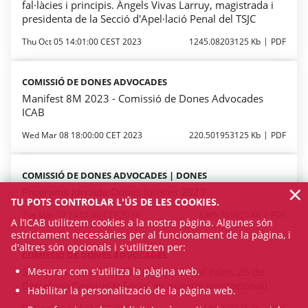
fal·làcies i principis. Àngels Vivas Larruy, magistrada i
presidenta de la Secció d'Apel·lació Penal del TSJC
Thu Oct 05 14:01:00 CEST 2023
1245.08203125 Kb
PDF
COMISSIÓ DE DONES ADVOCADES
Manifest 8M 2023 - Comissió de Dones Advocades
ICAB
Wed Mar 08 18:00:00 CET 2023
220.501953125 Kb
PDF
COMISSIÓ DE DONES ADVOCADES | DONES
×
Programa Jornada Dones Juristes 2023
TU POTS CONTROLAR L'ÚS DE LES COOKIES.
Tue Mar 07 14:01:00 CET 2023
3395.765625 Kb
PDF
A l’ICAB utilitzem cookies a la nostra pàgina. Algunes són
estrictament necessàries per al funcionament de la pàgina, i
d'altres són opcionals i s'utilitzen per:
COMISSIÓ DE DONES ADVOCADES
Mesurar com s'utilitza la pàgina web.
Sentència núm. 1/2023 del Jutjat Social núm. 26 de
Barcelona (Seguretat Social en matèria prestacional)
Habilitar la personalització de la pàgina web.