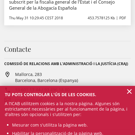
subscrit per la fiscalia general de l'Estat i el Consejo
General de la Abogacía Española
Thu May 31 10:29:45 CEST 2018
453.7578125 Kb
PDF
Contacte
COMISSIÓ DE RELACIONS AMB L'ADMINISTRACIÓ I LA JUSTÍCIA (CRAJ)
Mallorca, 283
Barcelona, Barcelona (Espanya)
×
93 601 13 44 / 93 496 18 80
TU POTS CONTROLAR L'ÚS DE LES COOKIES.
craj@icab.cat
A l’ICAB utilitzem cookies a la nostra pàgina. Algunes són
estrictament necessàries per al funcionament de la pàgina, i
d'altres són opcionals i s'utilitzen per:
Mesurar com s'utilitza la pàgina web.
Habilitar la personalització de la pàgina web.