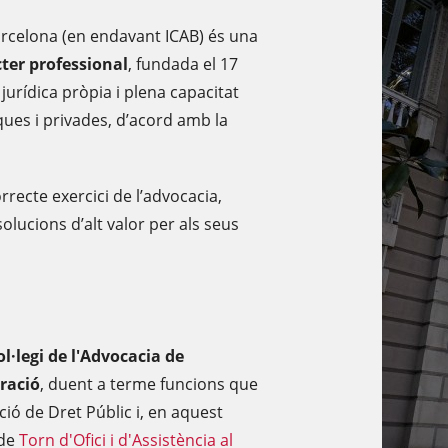
 Barcelona (en endavant ICAB) és una
cter professional
, fundada el 17
urídica pròpia i plena capacitat
ques i privades, d’acord amb la
rrecte exercici de l’advocacia,
solucions d’alt valor per als seus
Col·legi de l'Advocacia de
ració
, duent a terme funcions que
ió de Dret Públic i, en aquest
 de
Torn d'Ofici i d'Assistència al