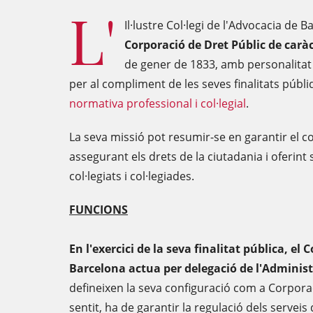
L'
Il·lustre Col·legi de l'Advocacia de
Corporació de Dret Públic de carà
de gener de 1833, amb personalitat j
per al compliment de les seves finalitats públi
normativa professional i col·legial
.
La seva missió pot resumir-se en garantir el co
assegurant els drets de la ciutadania i oferint 
col·legiats i col·legiades.
FUNCIONS
En l'exercici de la seva finalitat pública, el 
Barcelona actua per delegació de l'Administ
defineixen la seva configuració com a Corporac
sentit, ha de garantir la regulació dels serveis