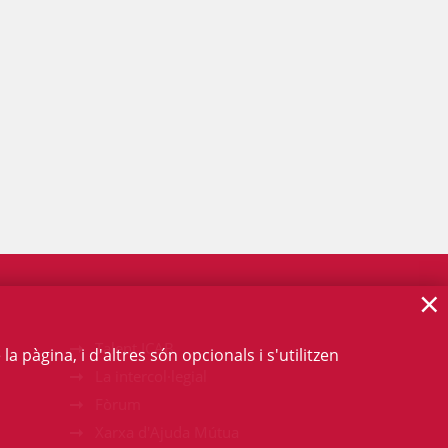
×
Talent ICAB
 pàgina, i d'altres són opcionals i s'utilitzen
La intercol·legial
Fòrum
Xarxa d'Ajuda Mútua