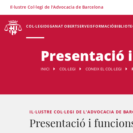
×
Il·lustre Col·legi de l'Advocacia de Barcelona
COL·LEGI
DEGANAT OBERT
SERVEIS
FORMACIÓ
BIBLIOTE
Presentació 
INICI
COL·LEGI
CONEIX EL COL·LEGI
IL·LUSTRE COL·LEGI DE L'ADVOCACIA DE BAR
Presentació i funcion