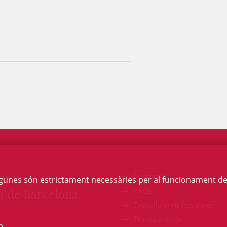
egi
Contacte
Algunes són estrictament necessàries per al funcionament de la
a de Barcelona
FAQs
Treballa amb nosaltres
Transparència
b.