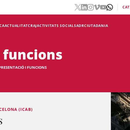
CAT
CA
ACTUALITAT
CRAJ
ACTIVITATS SOCIALS
ADR
CIUTADANIA
i funcions
PRESENTACIÓ I FUNCIONS
CELONA (ICAB)
s