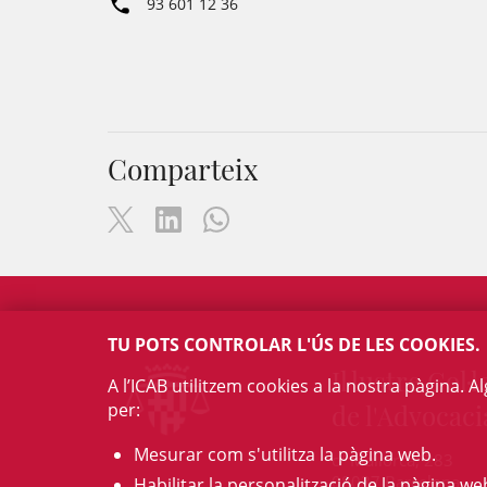
93 601 12 36
Comparteix
TU POTS CONTROLAR L'ÚS DE LES COOKIES.
Il·lustre Col·l
A l’ICAB utilitzem cookies a la nostra pàgina. 
per:
de l'Advocaci
Mesurar com s'utilitza la pàgina web.
c/ Mallorca, 283
08037 Barcelona
Habilitar la personalització de la pàgina we