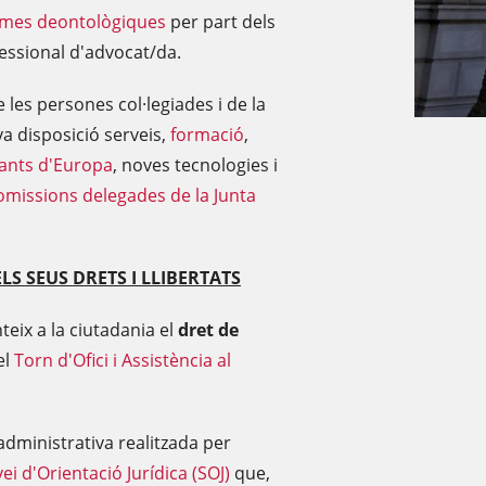
mes deontològiques
per part dels
fessional d'advocat/da.
les persones col·legiades i de la
va disposició serveis,
formació
,
tants d'Europa
, noves tecnologies i
omissions delegades de la Junta
LS SEUS DRETS I LLIBERTATS
teix a la ciutadania el
dret de
el
Torn d'Ofici i Assistència al
dministrativa realitzada per
ei d'Orientació Jurídica (SOJ)
que,