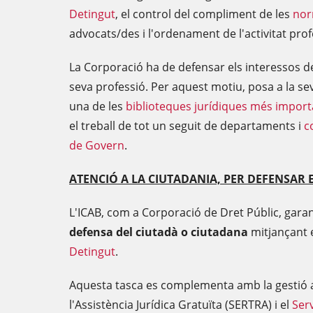
Detingut
, el control del compliment de les
nor
advocats/des i l'ordenament de l'activitat pro
La Corporació ha de defensar els interessos de 
seva professió. Per aquest motiu, posa a la se
una de les
biblioteques jurídiques més impor
el treball de tot un seguit de departaments i
c
de Govern
.
ATENCIÓ A LA CIUTADANIA, PER DEFENSAR E
L'ICAB, com a Corporació de Dret Públic, garan
defensa del ciutadà o ciutadana
mitjançant 
Detingut
.
Aquesta tasca es complementa amb la gestió a
l'Assistència Jurídica Gratuïta (SERTRA) i el
Serv