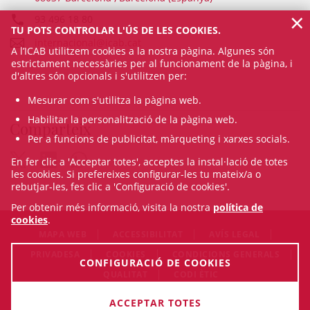
×
93 496 18 80
TU POTS CONTROLAR L'ÚS DE LES COOKIES.
internacional@icab.cat
A l’ICAB utilitzem cookies a la nostra pàgina. Algunes són
estrictament necessàries per al funcionament de la pàgina, i
d'altres són opcionals i s'utilitzen per:
Mesurar com s'utilitza la pàgina web.
Habilitar la personalització de la pàgina web.
Comparteix
Per a funcions de publicitat, màrqueting i xarxes socials.
En fer clic a 'Acceptar totes', acceptes la instal·lació de totes
les cookies. Si prefereixes configurar-les tu mateix/a o
rebutjar-les, fes clic a 'Configuració de cookies'.
Per obtenir més informació, visita la nostra
política de
cookies
.
MAPA WEB
ACCESSIBILITAT
AVÍS LEGAL
PRIVADESA
COOKIES
CONDICIONS GENERALS
CONFIGURACIÓ DE COOKIES
QUALITAT
CODI ÈTIC
© Thu Aug 06 19:19:13 CEST 2026 Il·lustre Col·legi de
ACCEPTAR TOTES