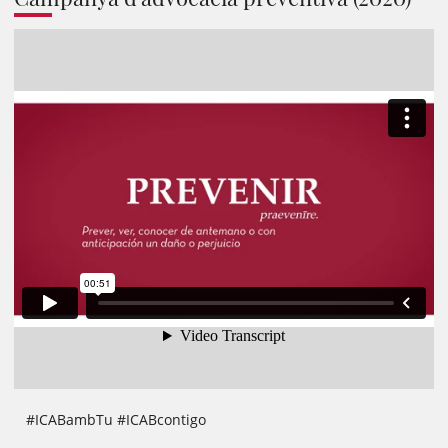
#ICABambTu #ICABcontigo