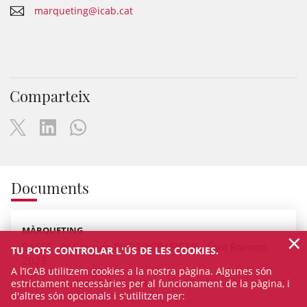
marqueting@icab.cat
Comparteix
Documents
MÀRQUETING
×
BASES - IV Concurs PHOTOGRAFICAB - Sant Raimon
TU POTS CONTROLAR L'ÚS DE LES COOKIES.
2023
A l’ICAB utilitzem cookies a la nostra pàgina. Algunes són
estrictament necessàries per al funcionament de la pàgina, i
Mon May 29 17:03:00 CEST 2023
312.2998046875 Kb
PDF
d'altres són opcionals i s'utilitzen per: