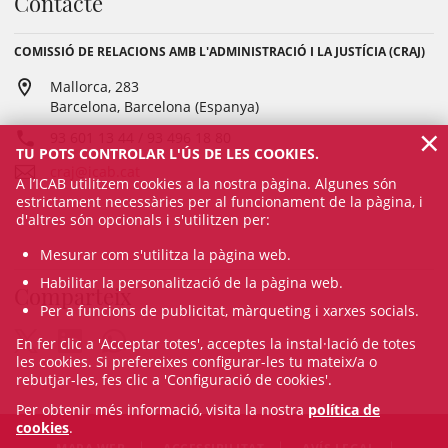
Contacte
COMISSIÓ DE RELACIONS AMB L'ADMINISTRACIÓ I LA JUSTÍCIA (CRAJ)
Mallorca, 283
Barcelona, Barcelona (Espanya)
×
93 601 13 44 / 93 496 18 80
TU POTS CONTROLAR L'ÚS DE LES COOKIES.
craj@icab.cat
A l’ICAB utilitzem cookies a la nostra pàgina. Algunes són
estrictament necessàries per al funcionament de la pàgina, i
d'altres són opcionals i s'utilitzen per:
Mesurar com s'utilitza la pàgina web.
Habilitar la personalització de la pàgina web.
Comparteix
Per a funcions de publicitat, màrqueting i xarxes socials.
En fer clic a 'Acceptar totes', acceptes la instal·lació de totes
les cookies. Si prefereixes configurar-les tu mateix/a o
rebutjar-les, fes clic a 'Configuració de cookies'.
Per obtenir més informació, visita la nostra
política de
cookies
.