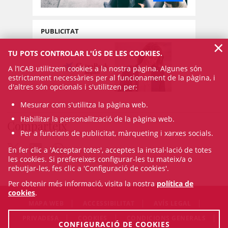
PUBLICITAT
×
TU POTS CONTROLAR L'ÚS DE LES COOKIES.
A l’ICAB utilitzem cookies a la nostra pàgina. Algunes són
estrictament necessàries per al funcionament de la pàgina, i
d'altres són opcionals i s'utilitzen per:
Mesurar com s'utilitza la pàgina web.
Habilitar la personalització de la pàgina web.
Comparteix
Per a funcions de publicitat, màrqueting i xarxes socials.
En fer clic a 'Acceptar totes', acceptes la instal·lació de totes
les cookies. Si prefereixes configurar-les tu mateix/a o
rebutjar-les, fes clic a 'Configuració de cookies'.
Per obtenir més informació, visita la nostra
política de
cookies
.
MAPA WEB
ACCESSIBILITAT
AVÍS LEGAL
PRIVADESA
COOKIES
CONDICIONS GENERALS
CONFIGURACIÓ DE COOKIES