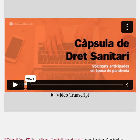
"Comitès d’Ètica dins l’àmbit sanitari"
, per Josep Corbella,