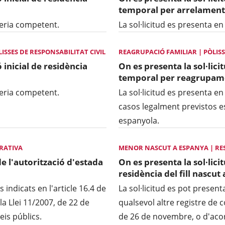
temporal per arrelament
ngeria competent.
La sol·licitud es presenta en
SSES DE RESPONSABILITAT CIVIL
REAGRUPACIÓ FAMILIAR | PÒLISS
 inicial de residència
On es presenta la sol·lici
temporal per reagrupame
ngeria competent.
La sol·licitud es presenta en
casos legalment previstos es
espanyola.
CRATIVA
MENOR NASCUT A ESPANYA | RE
de l'autorització d'estada
On es presenta la sol·lici
residència del fill nascu
s indicats en l'article 16.4 de
La sol·licitud es pot present
la Llei 11/2007, de 22 de
qualsevol altre registre de c
eis públics.
de 26 de novembre, o d'acord