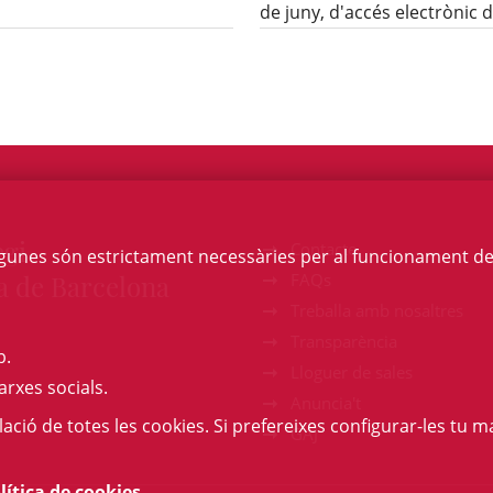
de juny, d'accés electrònic d
egi
Contacte
Algunes són estrictament necessàries per al funcionament de la
a de Barcelona
FAQs
Treballa amb nosaltres
Transparència
b.
Lloguer de sales
arxes socials.
Anuncia't
l·lació de totes les cookies. Si prefereixes configurar-les tu ma
GAJ
lítica de cookies
.