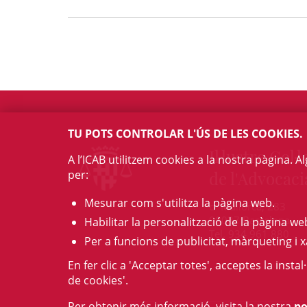
TU POTS CONTROLAR L'ÚS DE LES COOKIES.
Il·lustre Col·l
A l’ICAB utilitzem cookies a la nostra pàgina. 
per:
de l'Advocaci
Mesurar com s'utilitza la pàgina web.
c/ Mallorca, 283
08037 Barcelona
Habilitar la personalització de la pàgina we
Tel. 934 961 880
Per a funcions de publicitat, màrqueting i x
En fer clic a 'Acceptar totes', acceptes la insta
de cookies'.
Per obtenir més informació, visita la nostra
po