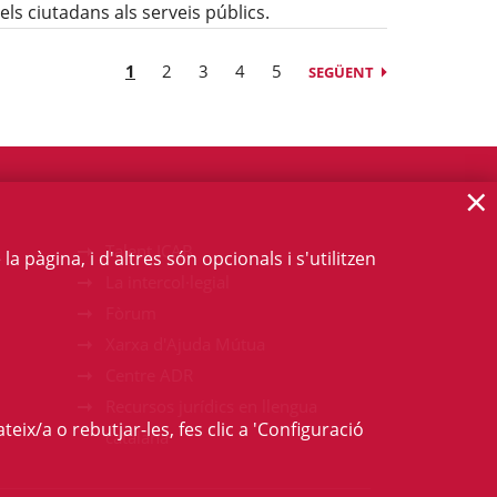
els ciutadans als serveis públics.
1
2
3
4
5
SEGÜENT
×
Talent ICAB
 pàgina, i d'altres són opcionals i s'utilitzen
La intercol·legial
Fòrum
Xarxa d'Ajuda Mútua
Centre ADR
Recursos jurídics en llengua
teix/a o rebutjar-les, fes clic a 'Configuració
catalana