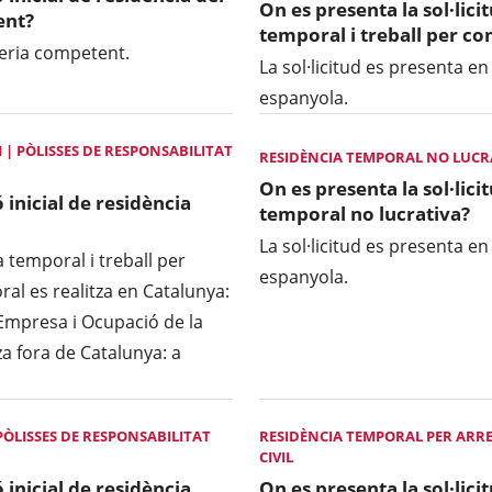
On es presenta la sol·lici
ent?
temporal i treball per c
ngeria competent.
La sol·licitud es presenta en
espanyola.
 | PÒLISSES DE RESPONSABILITAT
RESIDÈNCIA TEMPORAL NO LUCRAT
On es presenta la sol·lici
 inicial de residència
temporal no lucrativa?
La sol·licitud es presenta en
ia temporal i treball per
espanyola.
oral es realitza en Catalunya:
'Empresa i Ocupació de la
tza fora de Catalunya: a
ÒLISSES DE RESPONSABILITAT
RESIDÈNCIA TEMPORAL PER ARRE
CIVIL
 inicial de residència
On es presenta la sol·lici