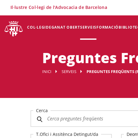
×
Il·lustre Col·legi de l'Advocacia de Barcelona
COL·LEGI
DEGANAT OBERT
SERVEIS
FORMACIÓ
BIBLIOTE
Preguntes Fr
INICI
SERVEIS
PREGUNTES FREQÜENTS (
Cerca
T.Ofici i Assitènca Detingut/da
Deont