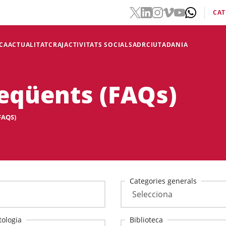
CAT
CA
ACTUALITAT
CRAJ
ACTIVITATS SOCIALS
ADR
CIUTADANIA
eqüents (FAQs)
FAQS)
Categories generals
ologia
Biblioteca