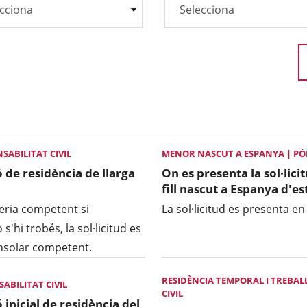
SABILITAT CIVIL
MENOR NASCUT A ESPANYA | PÒLI
ó de residència de llarga
On es presenta la sol·lici
fill nascut a Espanya d'e
geria competent si
La sol·licitud es presenta en
s'hi trobés, la sol·licitud es
onsolar competent.
RESIDÈNCIA TEMPORAL I TREBALL
ABILITAT CIVIL
CIVIL
 inicial de residència del