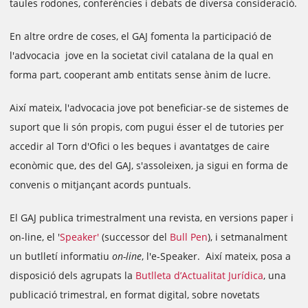
taules rodones, conferències i debats de diversa consideració.
En altre ordre de coses, el GAJ fomenta la participació de
l'advocacia jove en la societat civil catalana de la qual en
forma part, cooperant amb entitats sense ànim de lucre.
Així mateix, l'advocacia jove pot beneficiar-se de sistemes de
suport que li són propis, com pugui ésser el de tutories per
accedir al Torn d'Ofici o les beques i avantatges de caire
econòmic que, des del GAJ, s'assoleixen, ja sigui en forma de
convenis o mitjançant acords puntuals.
El GAJ publica trimestralment una revista, en versions paper i
on-line, el '
Speaker'
(successor del
Bull Pen
), i setmanalment
un butlletí informatiu
on-line
, l'e-Speaker. Així mateix, posa a
disposició dels agrupats la
Butlleta d’Actualitat Jurídica
, una
publicació trimestral, en format digital, sobre novetats