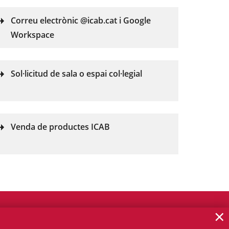
Correu electrònic @icab.cat i Google
Workspace
Sol·licitud de sala o espai col·legial
Venda de productes ICAB
×