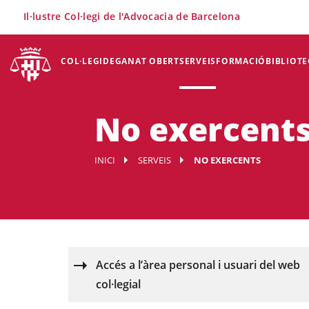
×
Il·lustre Col·legi de l'Advocacia de Barcelona
COL·LEGI
DEGANAT OBERT
SERVEIS
FORMACIÓ
BIBLIOTE
No exercent
INICI
SERVEIS
NO EXERCENTS
Accés a l’àrea personal i usuari del web
col·legial