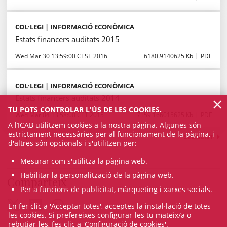
COL·LEGI | INFORMACIÓ ECONÒMICA
Estats financers auditats 2015
Wed Mar 30 13:59:00 CEST 2016
6180.9140625 Kb
PDF
COL·LEGI | INFORMACIÓ ECONÒMICA
×
Estats financers auditats 2014
TU POTS CONTROLAR L'ÚS DE LES COOKIES.
Wed Mar 04 13:58:00 CET 2015
7159.166015625 Kb
PDF
A l’ICAB utilitzem cookies a la nostra pàgina. Algunes són
estrictament necessàries per al funcionament de la pàgina, i
1
2
SEGÜENT
d'altres són opcionals i s'utilitzen per:
Mesurar com s'utilitza la pàgina web.
Habilitar la personalització de la pàgina web.
Comparteix
Per a funcions de publicitat, màrqueting i xarxes socials.
En fer clic a 'Acceptar totes', acceptes la instal·lació de totes
les cookies. Si prefereixes configurar-les tu mateix/a o
rebutjar-les, fes clic a 'Configuració de cookies'.