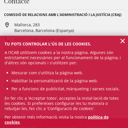
Contacte
COMISSIÓ DE RELACIONS AMB L'ADMINISTRACIÓ I LA JUSTÍCIA (CRAJ)
Mallorca, 283
Barcelona, Barcelona (Espanya)
×
93 601 13 44 / 93 496 18 80
TU POTS CONTROLAR L'ÚS DE LES COOKIES.
craj@icab.cat
A l’ICAB utilitzem cookies a la nostra pàgina. Algunes són
estrictament necessàries per al funcionament de la pàgina, i
d'altres són opcionals i s'utilitzen per:
Mesurar com s'utilitza la pàgina web.
Habilitar la personalització de la pàgina web.
Comparteix
Per a funcions de publicitat, màrqueting i xarxes socials.
En fer clic a 'Acceptar totes', acceptes la instal·lació de totes
les cookies. Si prefereixes configurar-les tu mateix/a o
rebutjar-les, fes clic a 'Configuració de cookies'.
Per obtenir més informació, visita la nostra
política de
cookies
.