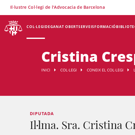
×
Il·lustre Col·legi de l'Advocacia de Barcelona
COL·LEGI
DEGANAT OBERT
SERVEIS
FORMACIÓ
BIBLIOTE
Cristina Cres
INICI
COL·LEGI
CONEIX EL COL·LEGI
DIPUTADA
Il·lma. Sra. Cristina 