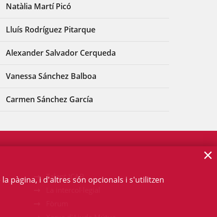
Natàlia Martí Picó
Lluís Rodríguez Pitarque
Alexander Salvador Cerqueda
Vanessa Sánchez Balboa
Carmen Sánchez García
×
Talent ICAB
 pàgina, i d'altres són opcionals i s'utilitzen
La intercol·legial
Fòrum