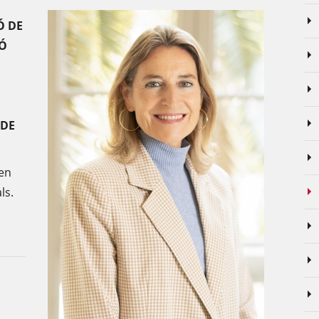
Ó DE
IÓ
 DE
en
ls.