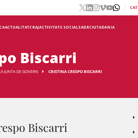
CAT
CA
ACTUALITAT
CRAJ
ACTIVITATS SOCIALS
ADR
CIUTADANIA
po Biscarri
LA JUNTA DE GOVERN
CRISTINA CRESPO BISCARRI
Crespo Biscarri