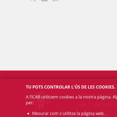
TU POTS CONTROLAR L'ÚS DE LES COOKIES.
Il·lustre Col·l
A l’ICAB utilitzem cookies a la nostra pàgina. 
per:
de l'Advocaci
Mesurar com s'utilitza la pàgina web.
c/ Mallorca, 283