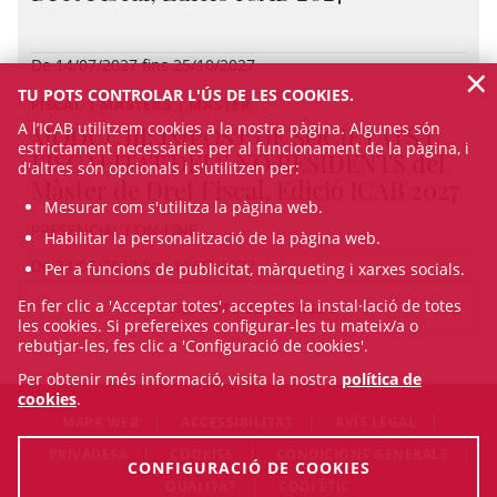
De 14/07/2027 fins 25/10/2027
×
TU POTS CONTROLAR L'ÚS DE LES COOKIES.
FISCAL | MÀSTERS | MÀSTER
A l’ICAB utilitzem cookies a la nostra pàgina. Algunes són
MÒDUL III: IMPOST DE SOCIETATS I
estrictament necessàries per al funcionament de la pàgina, i
FISCALITAT DELS NO RESIDENTS del
d'altres són opcionals i s'utilitzen per:
Màster de Dret Fiscal, Edició ICAB 2027
Mesurar com s'utilitza la pàgina web.
PRESENCIAL I ON-LINE
Habilitar la personalització de la pàgina web.
De 24/05/2027 fins 12/07/2027
Per a funcions de publicitat, màrqueting i xarxes socials.
En fer clic a 'Acceptar totes', acceptes la instal·lació de totes
VEURE TOTS ELS CURSOS
les cookies. Si prefereixes configurar-les tu mateix/a o
rebutjar-les, fes clic a 'Configuració de cookies'.
Per obtenir més informació, visita la nostra
política de
cookies
.
MAPA WEB
ACCESSIBILITAT
AVÍS LEGAL
PRIVADESA
COOKIES
CONDICIONS GENERALS
CONFIGURACIÓ DE COOKIES
QUALITAT
CODI ÈTIC