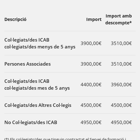
Import amb
Descripció
Import
descompte*
Col·legiats/des ICAB
3900,00€
3510,00€
col·legiats/des menys de 5 anys
Persones Associades
3900,00€
3510,00€
Col·legiats/des ICAB
4400,00€
3960,00€
col·legiats/des mes de 5 anys
Col·legiats/des Altres Col·legis
4500,00€
4500,00€
No Col·legiats/des ICAB
4950,00€
4950,00€
(*) Els col·legiats/des que tinguin contractat el Servei de formació i