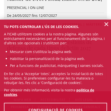
PRESENCIAL I ON-LINE
De 24/05/2027 fins 12/07/2027
×
DEFENSA | DIVERSOS | PENAL | PROCESSAL | MÀSTERS
TU POTS CONTROLAR L'ÚS DE LES COOKIES.
| MÀSTER
A l’ICAB utilitzem cookies a la nostra pàgina. Algunes són
Curs Part Especial Dret Penal:
estrictament necessàries per al funcionament de la pàgina, i
Conductes delictives i qüestions de
d'altres són opcionals i s'utilitzen per:
defensa de cada tipus delictiu 2027
Mesurar com s'utilitza la pàgina web.
PRESENCIAL I ON-LINE
Habilitar la personalització de la pàgina web.
De 11/03/2027 fins 08/07/2027
Per a funcions de publicitat, màrqueting i xarxes socials.
En fer clic a 'Acceptar totes', acceptes la instal·lació de totes
VEURE TOTS ELS CURSOS
les cookies. Si prefereixes configurar-les tu mateix/a o
rebutjar-les, fes clic a 'Configuració de cookies'.
Per obtenir més informació, visita la nostra
política de
cookies
.
MAPA WEB
ACCESSIBILITAT
AVÍS LEGAL
PRIVADESA
COOKIES
CONDICIONS GENERALS
CONFIGURACIÓ DE COOKIES