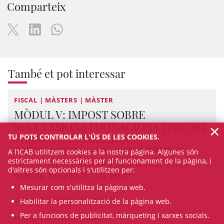
Comparteix
També et pot interessar
FISCAL | MÀSTERS | MÀSTER
MÒDUL V: IMPOST SOBRE
×
SUCCESSIONS I DONACIONS I IMPOST
SOBRE TRANSMISSIONS
TU POTS CONTROLAR L'ÚS DE LES COOKIES.
PATRIMONIALS I ACTES JURÍDICS
A l’ICAB utilitzem cookies a la nostra pàgina. Algunes són
DOCUMENTATS del Màster de Dret
estrictament necessàries per al funcionament de la pàgina, i
d'altres són opcionals i s'utilitzen per:
Fiscal, Edició ICAB 2027
Mesurar com s'utilitza la pàgina web.
De 27/10/2027 fins 15/12/2027
Habilitar la personalització de la pàgina web.
Per a funcions de publicitat, màrqueting i xarxes socials.
FISCAL | MÀSTERS | MÀSTER