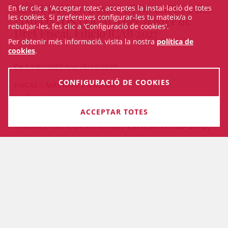
MÒDUL IV: IVA, IMPOSTOS ESPECIALS
En fer clic a 'Acceptar totes', acceptes la instal·lació de totes
les cookies. Si prefereixes configurar-les tu mateix/a o
I IMPOSTOS LOCALS del Màster de
rebutjar-les, fes clic a 'Configuració de cookies'.
Dret Fiscal, Edició ICAB 2027
Per obtenir més informació, visita la nostra
política de
cookies
.
De 14/07/2027 fins 25/10/2027
CONFIGURACIÓ DE COOKIES
FISCAL | MÀSTERS | MÀSTER
MÒDUL III: IMPOST DE SOCIETATS I
FISCALITAT DELS NO RESIDENTS del
ACCEPTAR TOTES
Màster de Dret Fiscal, Edició ICAB 2027
PRESENCIAL I ON-LINE
De 24/05/2027 fins 12/07/2027
VEURE TOTS ELS CURSOS