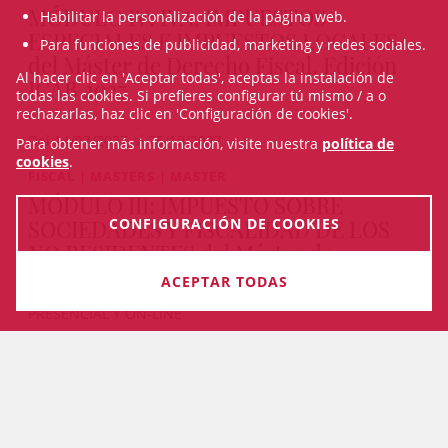
MÓDULO IV: IVA, IMPUESTOS
Habilitar la personalización de la página web.
ESPECIALES E IMPUESTOS LOCALES
Para funciones de publicidad, marketing y redes sociales.
del Máster de Derecho Fiscal, Edición
Al hacer clic en 'Aceptar todas', aceptas la instalación de
ICAB 2027
todas las cookies. Si prefieres configurar tú mismo / a o
rechazarlas, haz clic en 'Configuración de cookies'.
Del 14/07/2027 al 25/10/2027
Para obtener más información, visite nuestra
política de
cookies
.
FISCAL | MASTERS | MASTER
MÓDULO III: IMPUESTO SOBRE
CONFIGURACIÓN DE COOKIES
SOCIEDADES Y FISCALIDAD DE LOS
NO RESIDENTES del Máster de
Derecho Fiscal, Edición ICAB 2027
ACEPTAR TODAS
PRESENCIAL Y ON-LINE
Del 24/05/2027 al 12/07/2027
VEURE TOTS ELS CURSOS