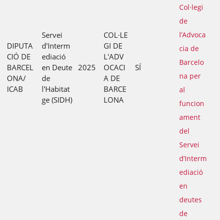
Col·legi
de
Servei
COL·LE
l’Advoca
DIPUTA
d'Interm
GI DE
cia de
CIÓ DE
ediació
L'ADV
Barcelo
BARCEL
en Deute
2025
OCACI
SÍ
na per
ONA/
de
A DE
ICAB
l'Habitat
BARCE
al
ge (SIDH)
LONA
funcion
ament
del
Servei
d’Interm
ediació
en
deutes
de