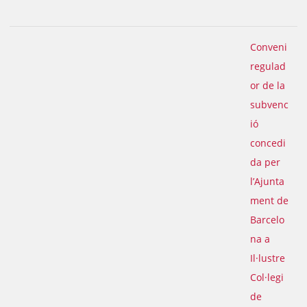
Conveni
regulad
or de la
subvenc
ió
concedi
da per
l’Ajunta
ment de
Barcelo
na a
Il·lustre
Col·legi
de