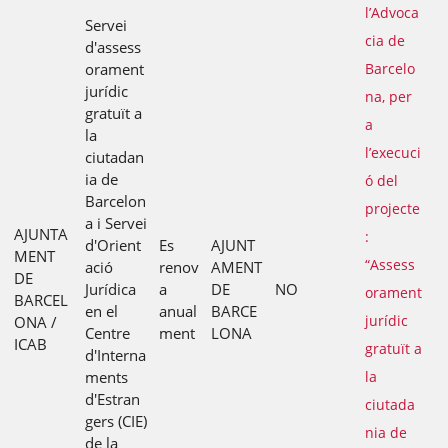
l’Advoca
Servei
cia de
d'assess
orament
Barcelo
jurídic
na, per
gratuït a
a
la
l’execuci
ciutadan
ia de
ó del
Barcelon
projecte
a i Servei
AJUNTA
:
d'Orient
Es
AJUNT
MENT
“Assess
ació
renov
AMENT
DE
Jurídica
a
DE
NO
orament
BARCEL
en el
anual
BARCE
jurídic
ONA /
Centre
ment
LONA
ICAB
gratuït a
d'Interna
ments
la
d'Estran
ciutada
gers (CIE)
nia de
de la