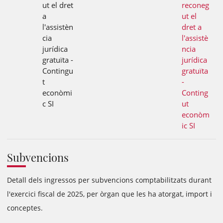
ut el dret
reconeg
a
ut el
l'assistèn
dret a
cia
l'assistè
jurídica
ncia
gratuïta -
jurídica
Contingu
gratuïta
t
-
econòmi
Conting
c SI
ut
econòm
ic SI
Subvencions
Detall dels ingressos per subvencions comptabilitzats durant
l'exercici fiscal de 2025, per òrgan que les ha atorgat, import i
conceptes.