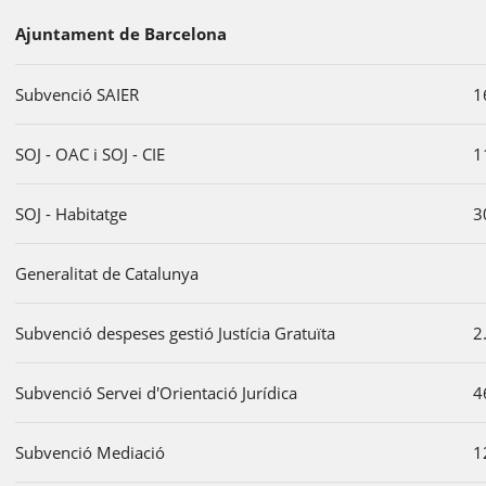
Ajuntament de Barcelona
Subvenció SAIER
1
SOJ - OAC i SOJ - CIE
1
SOJ - Habitatge
3
Generalitat de Catalunya
Subvenció despeses gestió Justícia Gratuïta
2
Subvenció Servei d'Orientació Jurídica
4
Subvenció Mediació
1