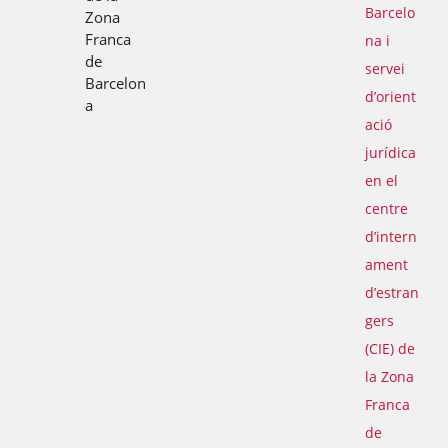
Barcelo
Zona
Franca
na i
de
servei
Barcelon
d’orient
a
ació
jurídica
en el
centre
d’intern
ament
d’estran
gers
(CIE) de
la Zona
Franca
de