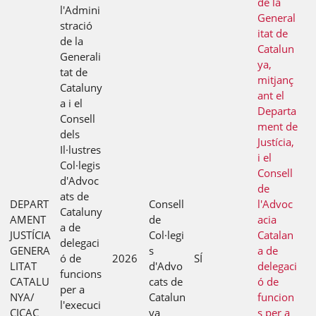
de la
l'Admini
General
stració
itat de
de la
Catalun
Generali
ya,
tat de
mitjanç
Cataluny
ant el
a i el
Departa
Consell
ment de
dels
Justícia,
Il·lustres
i el
Col·legis
Consell
d'Advoc
de
ats de
DEPART
Consell
l'Advoc
Cataluny
AMENT
de
acia
a de
JUSTÍCIA
Col·legi
Catalan
delegaci
GENERA
s
a de
ó de
2026
SÍ
LITAT
d'Advo
delegaci
funcions
CATALU
cats de
ó de
per a
NYA/
Catalun
funcion
l'execuci
CICAC
ya
s per a