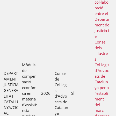
col·labo
ració
entre el
Departa
ment de
Justícia i
el
Consell
dels
Il·lustre
s
Mòduls
Col·legis
de
d’Advoc
DEPART
Consell
compen
ats de
AMENT
de
sació
Catalun
JUSTÍCIA
Col·legi
econòmi
ya per a
GENERA
s
ca en
2026
SÍ
l’establi
LITAT
d'Advo
matèria
ment
CATALU
cats de
d'assistè
del
NYA/CIC
Catalun
ncia
marc
AC
ya