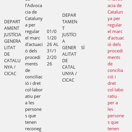
l’Advoca
acia de
cia de
Catalun
DEPAR
Cataluny
ya per
DEPART
TAMEN
a per
regular
AMENT
T
regular
01/0
el marc
JUSTÍCIA
JUSTÍCI
el marc
1/20
d'actuac
GENERA
A
d'actuaci
26 AL
ió dels
LITAT
GENER
SÍ
ó dels
31/1
procedi
DE
ALITAT
procedi
2/20
ments
CATALU
DE
ments
26
de
NYA /
CATAL
de
concilia
CICAC
UNYA /
conciliac
ció i
CICAC
ió i dret
dret
col·labor
col·labo
atiu per
ratiu
a les
per a
persone
les
s que
persone
tenen
s que
reconeg
tenen