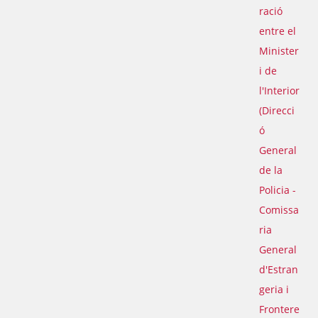
ració
entre el
Minister
i de
l'Interior
(Direcci
ó
General
de la
Policia -
Comissa
ria
General
d'Estran
geria i
Frontere