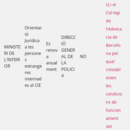
s) i el
Col·legi
de
Orientac
l'Advoca
ió
DIRECC
cia de
Jurídica
Es
IÓ
Barcelo
MINISTE
a les
renov
GENER
RI DE
persone
na pel
a
AL DE
NO
L'INTERI
s
qual
anual
LA
OR
estrange
ment
POLICI
s'establ
res
A
eixen
internad
es al CIE
les
condicio
ns de
funcion
ament
del