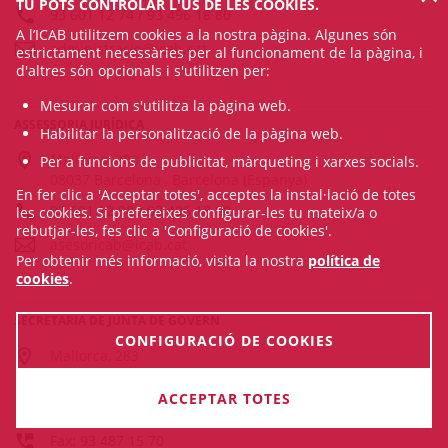
TU POTS CONTROLAR L'ÚS DE LES COOKIES.
93 601 12 74 / 93 496 18 80
A l’ICAB utilitzem cookies a la nostra pàgina. Algunes són
administracio@icab.cat
estrictament necessàries per al funcionament de la pàgina, i
d'altres són opcionals i s'utilitzen per:
Mesurar com s'utilitza la pàgina web.
ASSESSORIA JURÍDICA
Habilitar la personalització de la pàgina web.
Mallorca, 283
Per a funcions de publicitat, màrqueting i xarxes socials.
08037 Barcelona , Barcelona (Espanya)
En fer clic a 'Acceptar totes', acceptes la instal·lació de totes
93 601 12 98 / 93 496 18 80
les cookies. Si prefereixes configurar-les tu mateix/a o
rebutjar-les, fes clic a 'Configuració de cookies'.
asesoricab@icab.cat
Per obtenir més informació, visita la nostra
política de
cookies
.
SECRETARIA DE JUNTA DE GOVERN
CONFIGURACIÓ DE COOKIES
Mallorca, 283
08037 Barcelona , Barcelona (Espanya)
ACCEPTAR TOTES
93 601 12 28 / 93 496 18 80
Fax: 93 487 15 70