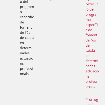
ó del
l’execuc
program
ió del
a
progra
específic
ma
de
específi
foment
c de
de l'ús
foment
de català
de l’ús
en
del
determi
català
nades
en
actuacio
determi
ns
nades
professi
actuacio
onals.
ns
professi
onals.
Pròrrog
a del