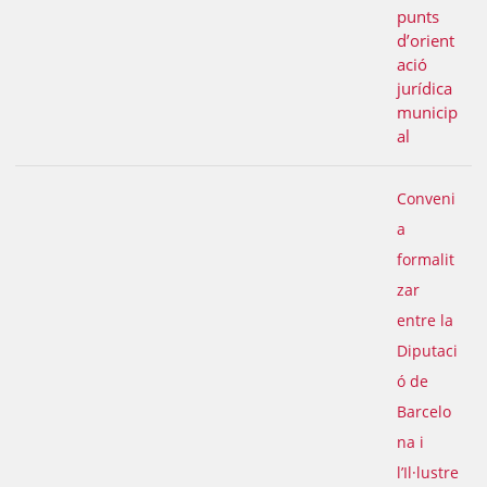
punts
d’orient
ació
jurídica
municip
al
Conveni
a
formalit
zar
entre la
Diputaci
ó de
Barcelo
na i
l’Il·lustre