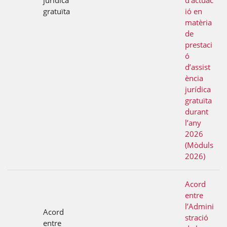
jurídica
d’actuac
gratuïta
ió en
matèria
de
prestaci
ó
d’assist
ència
jurídica
gratuïta
durant
l’any
2026
(Mòduls
2026)
Acord
entre
l’Admini
Acord
stració
entre