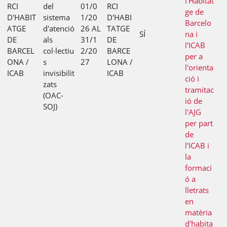
l'Habitat
RCI
del
01/0
RCI
ge de
D'HABIT
sistema
1/20
D'HABI
Barcelo
ATGE
d'atenció
26 AL
TATGE
SÍ
na i
DE
als
31/1
DE
l'ICAB
BARCEL
col·lectiu
2/20
BARCE
per a
ONA /
s
27
LONA /
l'orienta
ICAB
invisibilit
ICAB
ció i
zats
tramitac
(OAC-
ió de
SOJ)
l'AJG
per part
de
l'ICAB i
la
formaci
ó a
lletrats
en
matèria
d'habita