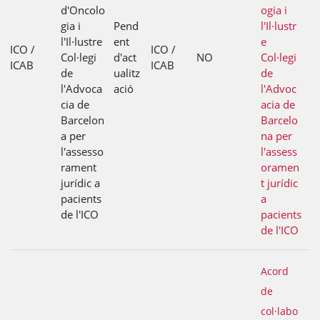
d'Oncolo
ogia i
gia i
Pend
l'Il·lustr
l'Il·lustre
ent
e
ICO /
ICO /
Col·legi
d'act
NO
Col·legi
ICAB
ICAB
de
ualitz
de
l'Advoca
ació
l'Advoc
cia de
acia de
Barcelon
Barcelo
a per
na per
l'assesso
l'assess
rament
oramen
jurídic a
t jurídic
pacients
a
de l'ICO
pacients
de l'ICO
Acord
de
col·labo