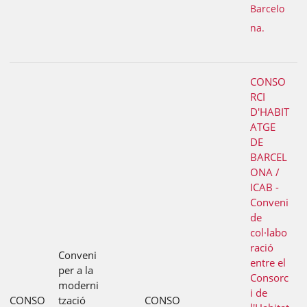
Barcelo
na.
CONSO
RCI
D'HABIT
ATGE
DE
BARCEL
ONA /
ICAB -
Conveni
de
col·labo
ració
Conveni
entre el
per a la
Consorc
moderni
i de
CONSO
tzació
CONSO