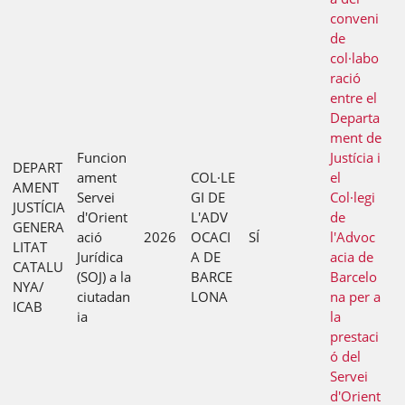
conveni
de
col·labo
ració
entre el
Departa
ment de
Funcion
Justícia i
DEPART
ament
COL·LE
el
AMENT
Servei
GI DE
Col·legi
JUSTÍCIA
d'Orient
L'ADV
de
GENERA
ació
2026
OCACI
SÍ
l'Advoc
LITAT
Jurídica
A DE
acia de
CATALU
(SOJ) a la
BARCE
Barcelo
NYA/
ciutadan
LONA
na per a
ICAB
ia
la
prestaci
ó del
Servei
d'Orient