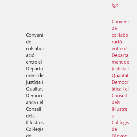
tge
Conveni
de
Conveni
col·labo
de
ració
col·labor
entre el
ació
Departa
entre el
ment de
Departa
Justícia i
ment de
Qualitat
Justícia i
Democr
Qualitat
àtica i el
Democr
Consell
àtica i el
dels
Consell
Il·lustre
dels
s
Il·lustres
Col·legis
Col·legis
de
de
l’Advoc