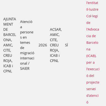
l’entitat
Il·lustre
Col·legi
AJUNTA
Atenció
de
MENT
a
DE
ACSAR,
l’Advoca
persone
BARCEL
AMIC,
cia de
s en
ONA,
CITE,
temes
Barcelo
AMIC,
2026
CREU
SÍ
de
na
CITE,
ROJA,
migració
CREU
ICAB i
(ICAB),
internaci
ROJA,
CPNL
per a
onal /
ICAB i
SAIER
l’execuci
CPNL
ó del
projecte
servei
d’atenci
ó