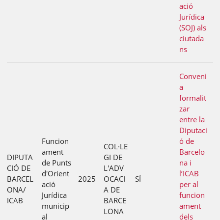
ació
Jurídica
(SOJ) als
ciutada
ns
Conveni
a
formalit
zar
entre la
Diputaci
Funcion
ó de
COL·LE
ament
Barcelo
DIPUTA
GI DE
de Punts
na i
CIÓ DE
L'ADV
d'Orient
l’ICAB
BARCEL
2025
OCACI
SÍ
ació
per al
ONA/
A DE
Jurídica
funcion
ICAB
BARCE
municip
ament
LONA
al
dels