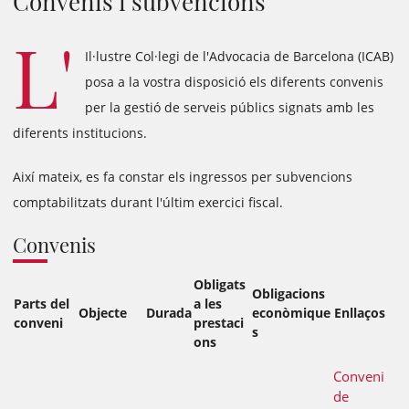
Convenis i subvencions
L'
Il·lustre Col·legi de l'Advocacia de Barcelona (ICAB)
posa a la vostra disposició els diferents convenis
per la gestió de serveis públics signats amb les
diferents institucions.
Així mateix, es fa constar els ingressos per subvencions
comptabilitzats durant l'últim exercici fiscal.
Convenis
Obligats
Obligacions
Parts del
a les
Objecte
Durada
econòmique
Enllaços
conveni
prestaci
s
ons
Conveni
de