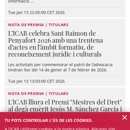
informació ...
Tue Jan 13 22:05:00 CET 2026
NOTA DE PREMSA | TITULARS
L’ICAB celebra Sant Raimon de
Penyafort 2026 amb una trentena
d’actes en l’àmbit formatiu, de
reconeixement jurídic i culturals
Les activitats per commemorar el patró de l’advocacia
tindran lloc del 14 de gener al 7 de febrer de 2026.
Tue Jan 13 13:03:00 CET 2026
NOTA DE PREMSA | TITULARS
L’ICAB lliura el Premi "Mestres del Dret"
al degà emèrit Jesús M. Sánchez García i
×
a l’advocat Miquel Roca i Junyent en
TU POTS CONTROLAR L'ÚS DE LES COOKIES.
reconeixement a les seves trajectòries
professionals
A l’ICAB utilitzem cookies a la nostra pàgina. Algunes són