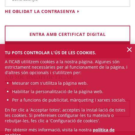
HE OBLIDAT LA CONTRASENYA
ENTRA AMB CERTIFICAT DIGITAL
×
TU POTS CONTROLAR L'ÚS DE LES COOKIES.
A l’ICAB utilitzem cookies a la nostra pàgina. Algunes són
estrictament necessàries per al funcionament de la pàgina, i
d'altres són opcionals i s'utilitzen per:
No sóc usuari de l'ICAB
Mesurar com s'utilitza la pàgina web.
Si encara no ets usuari, Registra't a ICAB
Habilitar la personalització de la pàgina web.
Per a funcions de publicitat, màrqueting i xarxes socials.
REGISTRA'T
En fer clic a 'Acceptar totes', acceptes la instal·lació de totes
les cookies. Si prefereixes configurar-les tu mateix/a o
rebutjar-les, fes clic a 'Configuració de cookies'.
Per obtenir més informació, visita la nostra
política de