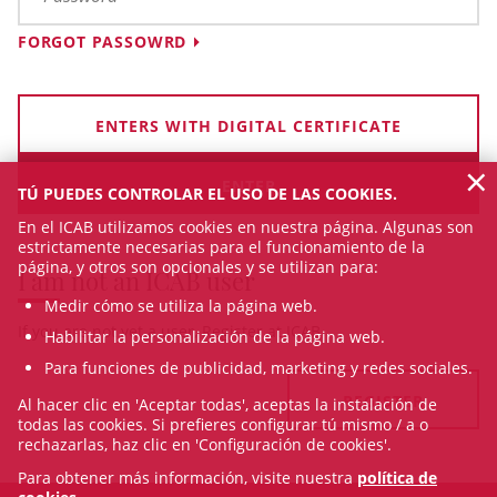
FORGOT PASSOWRD
ENTERS WITH DIGITAL CERTIFICATE
×
TÚ PUEDES CONTROLAR EL USO DE LAS COOKIES.
En el ICAB utilizamos cookies en nuestra página. Algunas son
estrictamente necesarias para el funcionamiento de la
página, y otros son opcionales y se utilizan para:
I am not an ICAB user
Medir cómo se utiliza la página web.
If you are not yet a user, Register at ICAB
Habilitar la personalización de la página web.
Para funciones de publicidad, marketing y redes sociales.
REGISTER
Al hacer clic en 'Aceptar todas', aceptas la instalación de
todas las cookies. Si prefieres configurar tú mismo / a o
rechazarlas, haz clic en 'Configuración de cookies'.
Para obtener más información, visite nuestra
política de