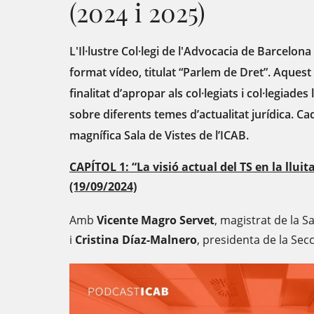
(2024 i 2025)
L'Il·lustre Col·legi de l'Advocacia de Barcelona
format vídeo, titulat “Parlem de Dret”. Aques
finalitat d’apropar als col·legiats i col·legiades 
sobre diferents temes d’actualitat jurídica. Ca
magnífica Sala de Vistes de l’ICAB.
CAPÍTOL 1: “La visió actual del TS en la lluit
(19/09/2024)
Amb
Vicente Magro Servet
, magistrat de la 
i
Cristina Díaz-Malnero
, presidenta de la Secc