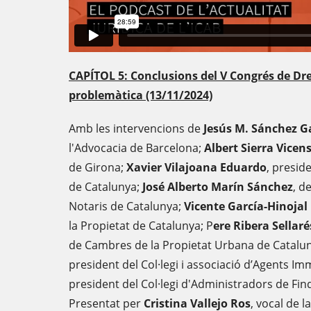
CAPÍTOL 5: Conclusions del V Congrés de Dre
problemàtica (13/11/2024)
Amb les intervencions de
Jesús M. Sánchez G
l'Advocacia de Barcelona;
Albert Sierra Vicen
de Girona;
Xavier Vilajoana Eduardo
, presid
de Catalunya;
José Alberto Marín Sánchez
, d
Notaris de Catalunya;
Vicente García-Hinojal
la Propietat de Catalunya; P
ere Ribera Sellaré
de Cambres de la Propietat Urbana de Catalu
president del Col·legi i associació d’Agents Imm
president del Col·legi d'Administradors de Fin
Presentat per
Cristina Vallejo Ros
, vocal de 