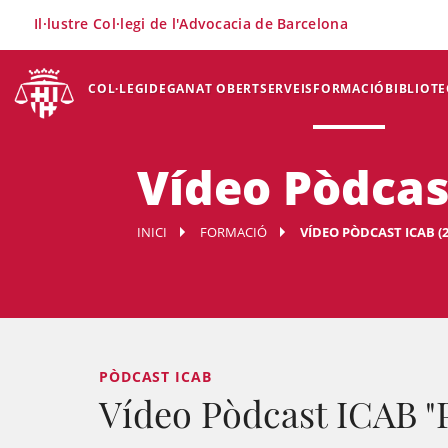
×
Il·lustre Col·legi de l'Advocacia de Barcelona
COL·LEGI
DEGANAT OBERT
SERVEIS
FORMACIÓ
BIBLIOTE
Vídeo Pòdcas
INICI
FORMACIÓ
VÍDEO PÒDCAST ICAB (2
PÒDCAST ICAB
Vídeo Pòdcast ICAB "