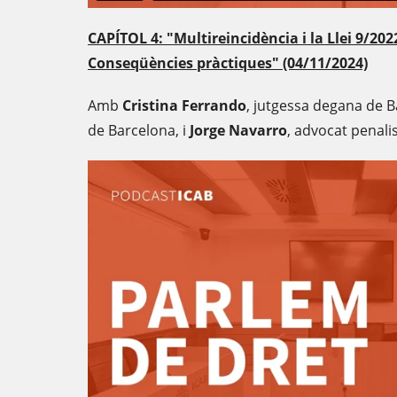
CAPÍTOL 4: "Multireincidència i la Llei 9/20
Conseqüències pràctiques" (04/11/2024)
Amb
Cristina Ferrando
, jutgessa degana de 
de Barcelona, i
Jorge Navarro
, advocat penalis