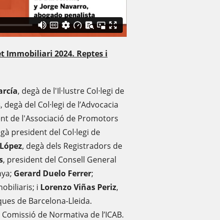
t Immobiliari 2024. Reptes i
arcía
, degà de l'Il·lustre Col·legi de
s
, degà del Col·legi de l’Advocacia
ent de l'Associació de Promotors
egà president del Col·legi de
 López
, degà dels Registradors de
s
, president del Consell General
nya;
Gerard Duelo Ferrer
;
obiliaris; i
Lorenzo Viñas Periz
,
ques de Barcelona-Lleida.
la Comissió de Normativa de l’ICAB.