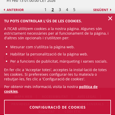
Fri Feb 13 01:00:00 CET 2026
1
2
3
4
5
ANTERIOR
SEGÜENT
×
TU POTS CONTROLAR L'ÚS DE LES COOKIES.
A l’ICAB utilitzem cookies a la nostra pàgina. Algunes són
Contacte
estrictament necessàries per al funcionament de la pàgina, i
d'altres són opcionals i s'utilitzen per:
Mesurar com s'utilitza la pàgina web.
Habilitar la personalització de la pàgina web.
Comparteix
Per a funcions de publicitat, màrqueting i xarxes socials.
En fer clic a 'Acceptar totes', acceptes la instal·lació de totes
les cookies. Si prefereixes configurar-les tu mateix/a o
rebutjar-les, fes clic a 'Configuració de cookies'.
Per obtenir més informació, visita la nostra
política de
cookies
.
MAPA WEB
ACCESSIBILITAT
AVÍS LEGAL
PRIVADESA
COOKIES
CONDICIONS GENERALS
CONFIGURACIÓ DE COOKIES
QUALITAT
CODI ÈTIC