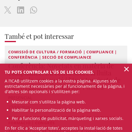
També et pot interessar
COMISSIÓ DE CULTURA / FORMACIÓ | COMPLIANCE |
CONFERÈNCIA | SECCIÓ DE COMPLIANCE
Conferència: Novetats en matèria de
×
compliance: Directiva sobre la lluita
TU POTS CONTROLAR L'ÚS DE LES COOKIES.
contra la corrupció i l'Avantprojecte de
A l’ICAB utilitzem cookies a la nostra pàgina. Algunes són
Llei Orgànica d'Integritat Pública
estrictament necessàries per al funcionament de la pàgina, i
d'altres són opcionals i s'utilitzen per:
PRESENCIAL
Mesurar com s'utilitza la pàgina web.
27/10/2026
Habilitar la personalització de la pàgina web.
COMISSIÓ D'ARBITRATGE | COMISSIÓ DE CULTURA /
Per a funcions de publicitat, màrqueting i xarxes socials.
FORMACIÓ | CONGRÉS
En fer clic a 'Acceptar totes', acceptes la instal·lació de totes
International Arbitration Congress