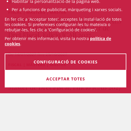
Habilitar la personalització de la pàgina web.
De 27/10/2027 fins 15/12/2027
Per a funcions de publicitat, màrqueting i xarxes socials.
FISCAL | MÀSTERS | MÀSTER
MÒDUL IV: IVA, IMPOSTOS ESPECIALS
En fer clic a 'Acceptar totes', acceptes la instal·lació de totes
les cookies. Si prefereixes configurar-les tu mateix/a o
I IMPOSTOS LOCALS del Màster de
rebutjar-les, fes clic a 'Configuració de cookies'.
Dret Fiscal, Edició ICAB 2027
Per obtenir més informació, visita la nostra
política de
cookies
.
De 14/07/2027 fins 25/10/2027
CONFIGURACIÓ DE COOKIES
FISCAL | MÀSTERS | MÀSTER
MÒDUL III: IMPOST DE SOCIETATS I
FISCALITAT DELS NO RESIDENTS del
INSCRIU-TE
ACCEPTAR TOTES
Màster de Dret Fiscal, Edició ICAB 2027
PRESENCIAL I ON-LINE
De 24/05/2027 fins 12/07/2027
VEURE TOTS ELS CURSOS