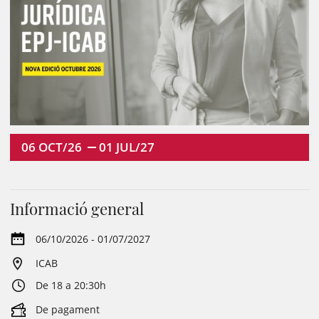
06
OCT/26
01
JUL/27
Informació general
06/10/2026 - 01/07/2027
ICAB
De 18 a 20:30h
De pagament