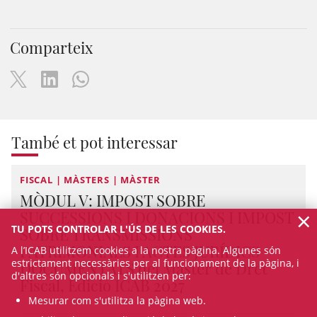
Comparteix
També et pot interessar
FISCAL | MÀSTERS | MÀSTER
MÒDUL V: IMPOST SOBRE
×
SUCCESSIONS I DONACIONS I IMPOST
TU POTS CONTROLAR L'ÚS DE LES COOKIES.
SOBRE TRANSMISSIONS
PATRIMONIALS I ACTES JURÍDICS
A l’ICAB utilitzem cookies a la nostra pàgina. Algunes són
estrictament necessàries per al funcionament de la pàgina, i
DOCUMENTATS del Màster de Dret
d'altres són opcionals i s'utilitzen per:
Fiscal, Edició ICAB 2027
Mesurar com s'utilitza la pàgina web.