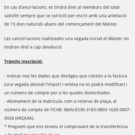
En cas d'anul·lacions, es tindrà dret al reembors del total
satisfet sempre que se sol·liciti per escrit amb una antelació
de 15 dies naturals abans del començament del Màster.
Les cancel·lacions realitzades una vegada iniciat el Màster no
tindran dret a cap devolució.
Tràmits Inscripció:
- Indicar-nos les dades que desitgeu que constin a la factura
(una vegada abonat l'import i emesa no es podrà modificar) i
un número de compte per a les quotes domiciliades.
- Abonament de la matrícula, com a reserva de plaça, al
número de compte de l’ICAB: IBAN:ES30-3183-0803-1620-0007-
4928 (ARQUIA).
* Preguem que ens envieu el comprovant de la transferència
a l'e-mail
masters@icab.cat
.