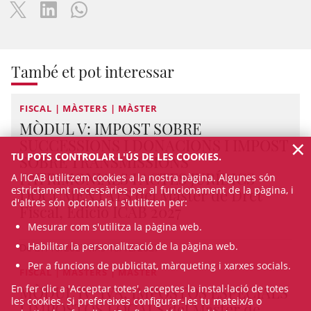
També et pot interessar
FISCAL | MÀSTERS | MÀSTER
MÒDUL V: IMPOST SOBRE
×
SUCCESSIONS I DONACIONS I IMPOST
TU POTS CONTROLAR L'ÚS DE LES COOKIES.
SOBRE TRANSMISSIONS
PATRIMONIALS I ACTES JURÍDICS
A l’ICAB utilitzem cookies a la nostra pàgina. Algunes són
estrictament necessàries per al funcionament de la pàgina, i
DOCUMENTATS del Màster de Dret
d'altres són opcionals i s'utilitzen per:
Fiscal, Edició ICAB 2027
Mesurar com s'utilitza la pàgina web.
Habilitar la personalització de la pàgina web.
De 27/10/2027 fins 15/12/2027
Per a funcions de publicitat, màrqueting i xarxes socials.
FISCAL | MÀSTERS | MÀSTER
MÒDUL IV: IVA, IMPOSTOS ESPECIALS
En fer clic a 'Acceptar totes', acceptes la instal·lació de totes
les cookies. Si prefereixes configurar-les tu mateix/a o
I IMPOSTOS LOCALS del Màster de