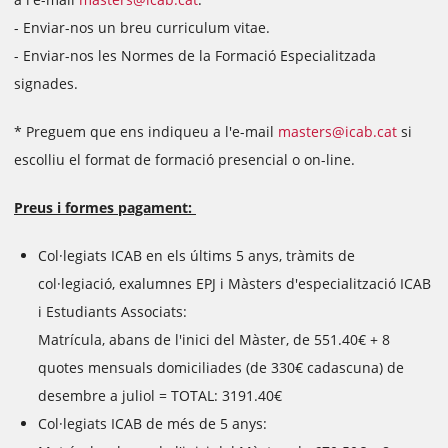
- Enviar-nos un breu curriculum vitae.
- Enviar-nos les Normes de la Formació Especialitzada
signades.
* Preguem que ens indiqueu a l'e-mail
masters@icab.cat
si
escolliu el format de formació presencial o on-line.
Preus i formes pagament:
Col·legiats ICAB en els últims 5 anys, tràmits de
col·legiació, exalumnes EPJ i Màsters d'especialització ICAB
i Estudiants Associats:
Matrícula, abans de l'inici del Màster, de 551.40€ + 8
quotes mensuals domiciliades (de 330€ cadascuna) de
desembre a juliol = TOTAL: 3191.40€
Col·legiats ICAB de més de 5 anys: