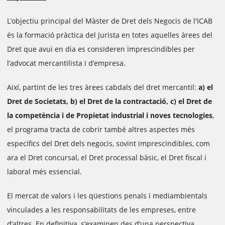
L’objectiu principal del Màster de Dret dels Negocis de l'ICAB
és la formació pràctica del jurista en totes aquelles àrees del
Dret que avui en dia es consideren imprescindibles per
l’advocat mercantilista i d’empresa.
Així, partint de les tres àrees cabdals del dret mercantil:
a) el
Dret de Societats, b) el Dret de la contractació, c) el Dret de
la competència i de Propietat industrial i noves tecnologies
,
el programa tracta de cobrir també altres aspectes més
específics del Dret dels negocis, sovint imprescindibles, com
ara el Dret concursal, el Dret processal bàsic, el Dret fiscal i
laboral més essencial.
El mercat de valors i les qüestions penals i mediambientals
vinculades a les responsabilitats de les empreses, entre
d’altres. En definitiva, s’examinen des d’una perspectiva