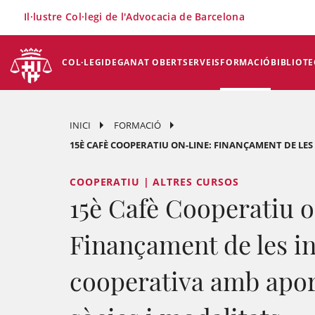
×
Il·lustre Col·legi de l'Advocacia de Barcelona
COL·LEGI
DEGANAT OBERT
SERVEIS
FORMACIÓ
BIBLIOTE
INICI
FORMACIÓ
15È CAFÈ COOPERATIU ON-LINE: FINANÇAMENT DE LES 
COOPERATIU | ALTRES CURSOS
15è Cafè Cooperatiu o
Finançament de les in
cooperativa amb apor