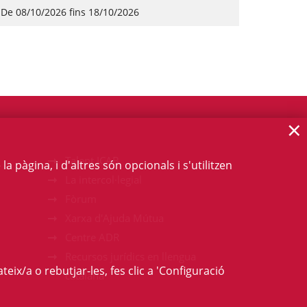
De 08/10/2026 fins 18/10/2026
×
Talent ICAB
 pàgina, i d'altres són opcionals i s'utilitzen
La intercol·legial
Fòrum
Xarxa d'Ajuda Mútua
Centre ADR
Recursos jurídics en llengua
teix/a o rebutjar-les, fes clic a 'Configuració
catalana