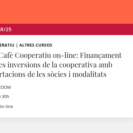
R/25
RATIU | ALTRES CURSOS
 Cafè Cooperatiu on-line: Finançament
les inversions de la cooperativa amb
rtacions de les sòcies i modalitats
ZOOM
9.30h
On-line