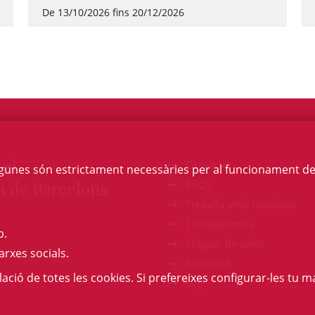
De 13/10/2026 fins 20/12/2026
egi
Contacte
Algunes són estrictament necessàries per al funcionament de la
a de Barcelona
FAQs
Treballa amb nosaltres
Transparència
b.
Lloguer de sales
arxes socials.
Anuncia't
l·lació de totes les cookies. Si prefereixes configurar-les tu ma
GAJ