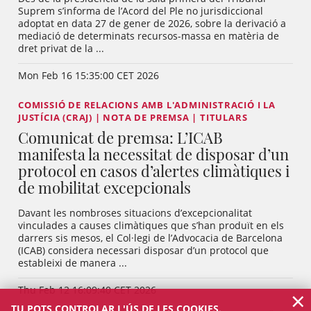
Suprem s’informa de l’Acord del Ple no jurisdiccional
adoptat en data 27 de gener de 2026, sobre la derivació a
mediació de determinats recursos-massa en matèria de
dret privat de la ...
Mon Feb 16 15:35:00 CET 2026
COMISSIÓ DE RELACIONS AMB L'ADMINISTRACIÓ I LA
JUSTÍCIA (CRAJ) | NOTA DE PREMSA | TITULARS
Comunicat de premsa: L’ICAB
manifesta la necessitat de disposar d’un
protocol en casos d’alertes climàtiques i
de mobilitat excepcionals
Davant les nombroses situacions d’excepcionalitat
vinculades a causes climàtiques que s’han produït en els
darrers sis mesos, el Col·legi de l’Advocacia de Barcelona
(ICAB) considera necessari disposar d’un protocol que
estableixi de manera ...
Thu Feb 12 16:09:40 CET 2026
×
TU POTS CONTROLAR L'ÚS DE LES COOKIES.