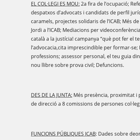
EL COL·LEGI ES MOU:
2a fira de l’ocupació; Ref
despatxos d’advocats i candidats de perfil juríd
caramels, projectes solidaris de l’ICAB; Més d
Jordi a l’ICAB; Mediacions per videoconferènci
català a la justícia! campanya “què pot fer el t
l’advocacia,cita imprescindible per formar-se; 
professions; assessor personal, el teu guia dins 
nou llibre sobre prova civil; Defuncions.
DES DE LA JUNTA:
Més presència, proximitat i p
de direcció a 8 comissions de persones col·le
FUNCIONS PÚBLIQUES ICAB
:
Dades sobre deont