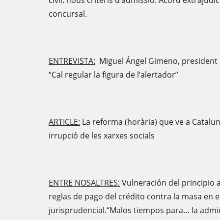
civil: nous criteris d’admissió. Acord extrajud
concursal.
ENTREVISTA:
Miguel Ángel Gimeno, president de
“Cal regular la figura de l’alertador”
ARTICLE:
La reforma (horària) que ve a Catalun
irrupció de les xarxes socials
ENTRE NOSALTRES:
Vulneración del principio a
reglas de pago del crédito contra la masa en e
jurisprudencial.“Malos tiempos para… la admi