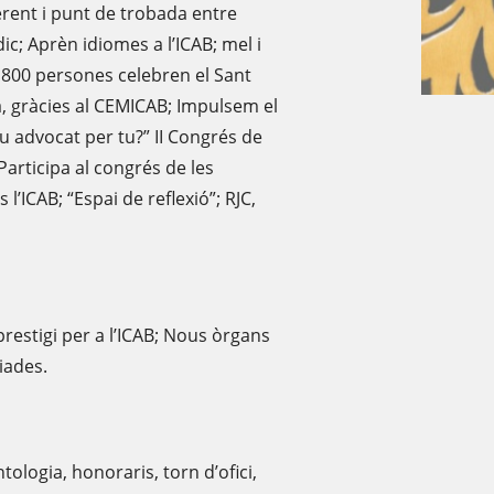
erent i punt de trobada entre
ic; Aprèn idiomes a l’ICAB; mel i
e 800 persones celebren el Sant
a, gràcies al CEMICAB; Impulsem el
eu advocat per tu?” II Congrés de
Participa al congrés de les
l’ICAB; “Espai de reflexió”; RJC,
restigi per a l’ICAB; Nous òrgans
giades.
ologia, honoraris, torn d’ofici,