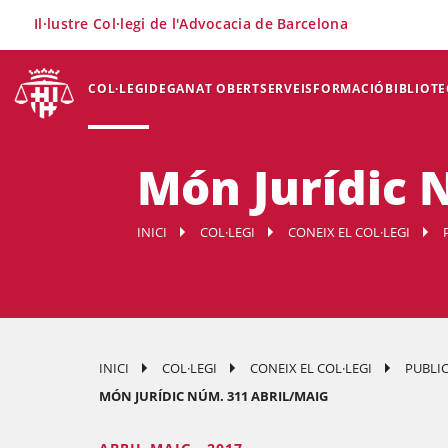
×
Il·lustre Col·legi de l'Advocacia de Barcelona
COL·LEGI
DEGANAT OBERT
SERVEIS
FORMACIÓ
BIBLIOTE
Món Jurídic 
INICI
COL·LEGI
CONEIX EL COL·LEGI
INICI
COL·LEGI
CONEIX EL COL·LEGI
PUBLI
MÓN JURÍDIC NÚM. 311 ABRIL/MAIG