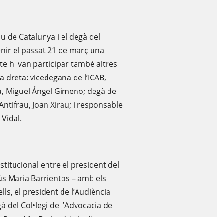
rau de Catalunya i el degà del
enir el passat 21 de març una
cte hi van participar també altres
 dreta: vicedegana de l’ICAB,
au, Miguel Ángel Gimeno; degà de
 Antifrau, Joan Xirau; i responsable
 Vidal.
nstitucional entre el president del
sús Maria Barrientos – amb els
ls, el president de l’Audiència
à del Col•legi de l’Advocacia de