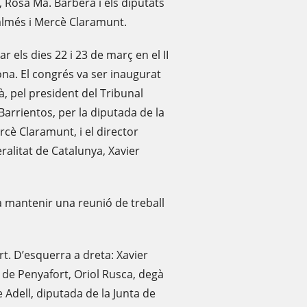
, Rosa Ma. Barberà i els diputats
Palmés i Mercè Claramunt.
 els dies 22 i 23 de març en el II
na. El congrés va ser inaugurat
à, pel president del Tribunal
Barrientos, per la diputada de la
cè Claramunt, i el director
eralitat de Catalunya, Xavier
a mantenir una reunió de treball
. D’esquerra a dreta: Xavier
 de Penyafort, Oriol Rusca, degà
 Adell, diputada de la Junta de