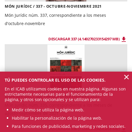
MÓN JURÍDIC / 337 - OCTUBRE-NOVIEMBRE 2021
Món Jurídic núm. 337, correspondiente a los meses
d'octubre-novembre
DESCARGAR 337 (4.140270233154297 MB)
×
TÚ PUEDES CONTROLAR EL USO DE LAS COOKIES.
En el ICAB utilizamos cookies en nuestra página. Algunas son
estrictamente necesarias para el funcionamiento de la
MÓN JURÍDIC / 336 - AGOSTO-SEPTIEMBRE 2021
página, y otros son opcionales y se utilizan para:
Món Jurídic núm. 335, correspondiente a los meses de
Medir cómo se utiliza la página web.
agosto-septiembre de 2021
Habilitar la personalización de la página web.
Para funciones de publicidad, marketing y redes sociales.
DESCARGAR 336 (7.606451034545898 MB)