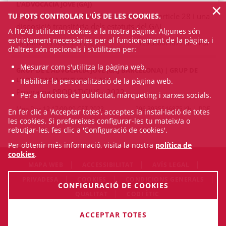
×
L'ADVOCACIA JOVE (GAJ)
TU POTS CONTROLAR L'ÚS DE LES COOKIES.
Programa de modificació estatutària de l’article 28 i una
disposició transitòria dels estatuts del GAJ
A l’ICAB utilitzem cookies a la nostra pàgina. Algunes són
estrictament necessàries per al funcionament de la pàgina, i
Sat Jan 06 13:50:00 CET 2024
129.388671875 Kb
PDF
d'altres són opcionals i s'utilitzen per:
Mesurar com s'utilitza la pàgina web.
GRUP DE L'ADVOCACIA JOVE (GAJ BARCELONA) | GRUP DE
L'ADVOCACIA JOVE (GAJ) | AN
Habilitar la personalització de la pàgina web.
Programa PROBATICIUS - 2022
Per a funcions de publicitat, màrqueting i xarxes socials.
Mon Dec 12 17:00:00 CET 2022
296.3935546875 Kb
PDF
En fer clic a 'Acceptar totes', acceptes la instal·lació de totes
les cookies. Si prefereixes configurar-les tu mateix/a o
rebutjar-les, fes clic a 'Configuració de cookies'.
Per obtenir més informació, visita la nostra
política de
cookies
.
MAPA WEB
ACCESSIBILITAT
AVÍS LEGAL
PRIVADESA
COOKIES
CONDICIONS GENERALS
CONFIGURACIÓ DE COOKIES
QUALITAT
CODI ÈTIC
© Thu Aug 06 00:33:40 CEST 2026 Il·lustre Col·legi de
ACCEPTAR TOTES
l'Advocacia de Barcelona. Tots els drets són reservats.