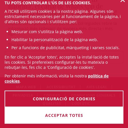
TU POTS CONTROLAR L'ÚS DE LES COOKIES.
Informa", el canal de WhatsApp de
A l’ICAB utilitzem cookies a la nostra pàgina. Algunes són
l'ICAB? Ja som més de 1.000 seguidors!
estrictament necessàries per al funcionament de la pàgina, i
d'altres són opcionals i s'utilitzen per:
Aquest canal permet a les persones col·legiades rebre la
informació més rellevant de manera més directa i més
Mesurar com s'utilitza la pàgina web.
àgil.
Habilitar la personalització de la pàgina web.
Thu Aug 06 10:00:00 CEST 2026
Per a funcions de publicitat, màrqueting i xarxes socials.
En fer clic a 'Acceptar totes', acceptes la instal·lació de totes
VEURE TOTES LES NOTÍCIES
les cookies. Si prefereixes configurar-les tu mateix/a o
rebutjar-les, fes clic a 'Configuració de cookies'.
Per obtenir més informació, visita la nostra
política de
cookies
.
MAPA WEB
ACCESSIBILITAT
AVÍS LEGAL
PRIVADESA
COOKIES
CONDICIONS GENERALS
CONFIGURACIÓ DE COOKIES
QUALITAT
CODI ÈTIC
© Sat Aug 08 16:26:07 CEST 2026 Il·lustre Col·legi de l'Advocacia
ACCEPTAR TOTES
de Barcelona. Tots els drets són reservats.