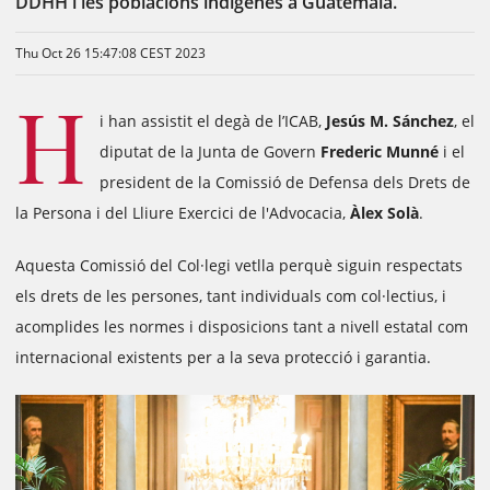
DDHH i les poblacions indígenes a Guatemala.
Thu Oct 26 15:47:08 CEST 2023
H
i han assistit el degà de l’ICAB,
Jesús M. Sánchez
, el
diputat de la Junta de Govern
Frederic Munné
i el
president de la Comissió de Defensa dels Drets de
la Persona i del Lliure Exercici de l'Advocacia,
Àlex Solà
.
Aquesta Comissió del Col·legi vetlla perquè siguin respectats
els drets de les persones, tant individuals com col·lectius, i
acomplides les normes i disposicions tant a nivell estatal com
internacional existents per a la seva protecció i garantia.