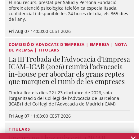
El nou recurs, prestat per Salud y Persona Fundació
ofereix atenció psicològica telefònica especialitzada,
confidencial i disponible les 24 hores del dia, els 365 dies
de l'any.
Fri Aug 07 14:03:00 CEST 2026
COMISSIÓ D'ADVOCATS D'EMPRESA | EMPRESA | NOTA
DE PREMSA | TITULARS
La III Trobada de l’Advocacia d’Empresa
ICAM-ICAB (2026) reunirà l’advocacia
in-house per abordar els grans reptes
que marquen el rumb de les empreses
Tindrà lloc els dies 22 i 23 d’octubre de 2026, sota
l’organització del Col·legi de l’Advocacia de Barcelona
(ICAB) i del Col·legi de l’Advocacia de Madrid (ICAM).
Fri Aug 07 11:03:00 CEST 2026
TITULARS
×
Encara no t'has subscrit a "ICAB