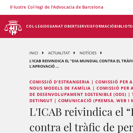
×
Il·lustre Col·legi de l'Advocacia de Barcelona
COL·LEGI
DEGANAT OBERT
SERVEIS
FORMACIÓ
BIBLIOTE
INICI
ACTUALITAT
NOTÍCIES
L'ICAB REIVINDICA EL “DIA MUNDIAL CONTRA EL TRÀF
L'APROVACIÓ ...
COMISSIÓ D'ESTRANGERIA | COMISSIÓ PER A
NOUS MODELS DE FAMÍLIA | COMISSIÓ PER 
DE DESENVOLUPAMENT SOSTENIBLE (ODS) | T
DETINGUT | COMUNICACIÓ (PREMSA, WEB I 
L'ICAB reivindica el 
contra el tràfic de pe