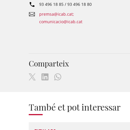
93 496 18 85 / 93 496 18 80
premsa@icab.cat;
comunicacio@icab.cat
Comparteix
També et pot interessar