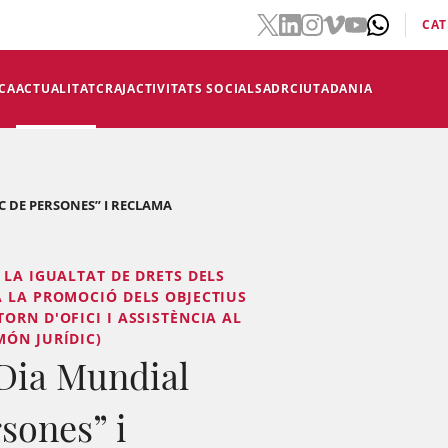
CAT
CA
ACTUALITAT
CRAJ
ACTIVITATS SOCIALS
ADR
CIUTADANIA
IC DE PERSONES” I RECLAMA
 LA IGUALTAT DE DRETS DELS
A LA PROMOCIÓ DELS OBJECTIUS
ORN D'OFICI I ASSISTÈNCIA AL
MÓN JURÍDIC)
“Dia Mundial
rsones” i