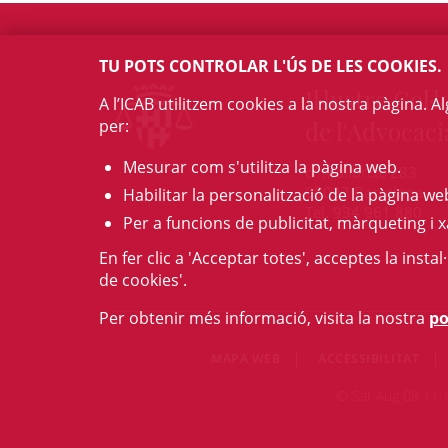
TU POTS CONTROLAR L'ÚS DE LES COOKIES.
Il·lustre Col·l
A l’ICAB utilitzem cookies a la nostra pàgina. 
per:
de l'Advocaci
Mesurar com s'utilitza la pàgina web.
c/ Mallorca, 283
08037 Barcelona
Habilitar la personalització de la pàgina we
Tel. 934 961 880
Per a funcions de publicitat, màrqueting i x
En fer clic a 'Acceptar totes', acceptes la insta
de cookies'.
Per obtenir més informació, visita la nostra
po
MAPA WEB
ACCESSIBILITAT
© Sat Aug 08 11:19