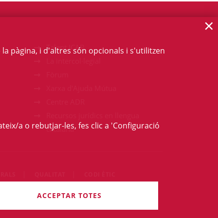
×
Talent ICAB
 pàgina, i d'altres són opcionals i s'utilitzen
La intercol·legial
Fòrum
Xarxa d'Ajuda Mútua
Centre ADR
Recursos jurídics en llengua
teix/a o rebutjar-les, fes clic a 'Configuració
catalana
RALS
QUALITAT
CODI ÈTIC
rets són reservats.
ACCEPTAR TOTES