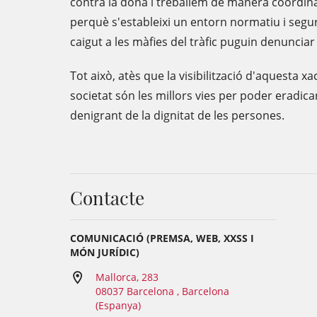
contra la dona i treballem de manera coordin
perquè s'estableixi un entorn normatiu i segu
caigut a les màfies del tràfic puguin denunciar 
Tot això, atès que la visibilització d'aquesta xa
societat són les millors vies per poder eradic
denigrant de la dignitat de les persones.
Contacte
COMUNICACIÓ (PREMSA, WEB, XXSS I
MÓN JURÍDIC)
Mallorca, 283
08037 Barcelona , Barcelona
(Espanya)