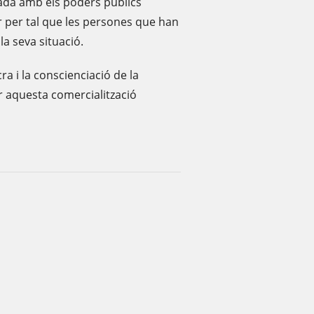
ada amb els poders públics
r per tal que les persones que han
la seva situació.
cra i la conscienciació de la
ar aquesta comercialització