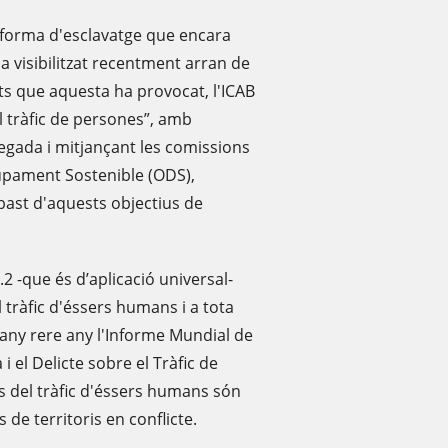
 forma d'esclavatge que encara
ha visibilitzat recentment arran de
ts que aquesta ha provocat, l'ICAB
l tràfic de persones”, amb
a vegada i mitjançant les comissions
upament Sostenible (ODS),
'abast d'aquests objectius de
.2 -que és d’aplicació universal-
l tràfic d'éssers humans i a tota
 any rere any l'Informe Mundial de
i el Delicte sobre el Tràfic de
us del tràfic d'éssers humans són
 de territoris en conflicte.