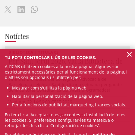
Notícies
×
BIBLIOTECA | TITULARS
TU POTS CONTROLAR L'ÚS DE LES COOKIES.
Per Sant Jordi 2026, viu la Biblioteca de
A l’ICAB utilitzem cookies a la nostra pàgina. Algunes són
l'ICAB!
estrictament necessàries per al funcionament de la pàgina, i
d'altres són opcionals i s'utilitzen per:
Vine a la Biblioteca del Col·legi de l'Advocacia de
Barcelona a celebrar Sant Jordi, una setmana per gaudir
Mesurar com s'utilitza la pàgina web.
de la cultura! Consulta les activitats programades!
Habilitar la personalització de la pàgina web.
Wed Apr 22 14:56:00 CEST 2026
Per a funcions de publicitat, màrqueting i xarxes socials.
En fer clic a 'Acceptar totes', acceptes la instal·lació de totes
VEURE TOTES LES NOTÍCIES
les cookies. Si prefereixes configurar-les tu mateix/a o
rebutjar-les, fes clic a 'Configuració de cookies'.
Per obtenir més informació, visita la nostra
política de