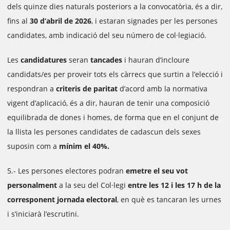
dels quinze dies naturals posteriors a la convocatòria, és a dir,
fins al
30 d’abril de 2026
, i estaran signades per les persones
candidates, amb indicació del seu número de col·legiació.
Les
candidatures
seran
tancades
i hauran d’incloure
candidats/es per proveir tots els càrrecs que surtin a l’elecció i
respondran a
criteris de paritat
d’acord amb la normativa
vigent d’aplicació, és a dir, hauran de tenir una composició
equilibrada de dones i homes, de forma que en el conjunt de
la llista les persones candidates de cadascun dels sexes
suposin com a
mínim el 40%.
5.- Les persones electores podran
emetre el seu vot
personalment
a la seu del Col·legi
entre les 12 i les 17 h de la
corresponent jornada electoral
, en què es tancaran les urnes
i s’iniciarà l’escrutini.