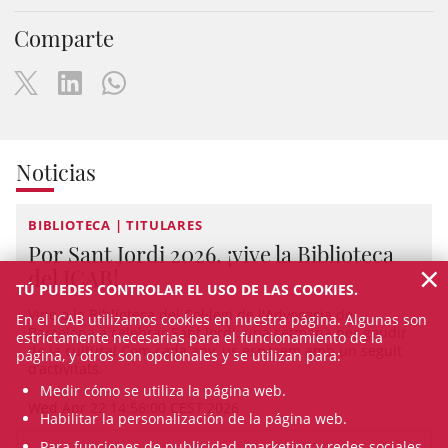
Comparte
Noticias
BIBLIOTECA | TITULARES
Por Sant Jordi 2026, ¡vive la Biblioteca
×
del ICAB!
TÚ PUEDES CONTROLAR EL USO DE LAS COOKIES.
Vine a la Biblioteca del Col·legi de l'Advocacia de
En el ICAB utilizamos cookies en nuestra página. Algunas son
Barcelona a celebrar Sant Jordi: una setmana per gaudir
estrictamente necesarias para el funcionamiento de la
de la cultura! Com cada any, us esperem amb un seguit
página, y otros son opcionales y se utilizan para:
d’activitats.
Medir cómo se utiliza la página web.
Wed Apr 22 14:56:00 CEST 2026
Habilitar la personalización de la página web.
Para funciones de publicidad, marketing y redes sociales.