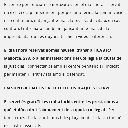
El centre penitenciari comprovarà si en el dia i hora reservat
no existeix cap impediment per portar a terme la comunicació
i et confirmarà, mitjançant e-mail, la reserva de cita o, en cas
contrari, t’informarà, també mitjançant un e-mail, de la
impossibilitat que es dugui a terme la videoconferència.
El dia i hora reservat només haureu d’anar a l’ICAB (c/
Mallorca, 283, o a les instal·lacions del Col·legi a la Ciutat de
la Justícia)
i connectar-se amb el centre penitenciari indicat
per mantenir l’entrevista amb el defensat.
EM SUPOSA UN COST AFEGIT FER ÚS D’AQUEST SERVEI?
El servei és gratuït i es troba inclòs entre les prestacions a
què et dóna dret l’abonament de la quota col·legial
. Per
tant, a més d’estalviar temps i desplaçament, t’estalvia també
els costos associats.