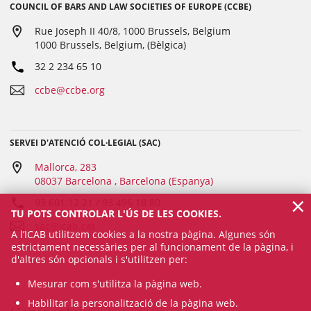
COUNCIL OF BARS AND LAW SOCIETIES OF EUROPE (CCBE)
Rue Joseph II 40/8, 1000 Brussels, Belgium
1000 Brussels, Belgium, (Bèlgica)
32 2 234 65 10
ccbe@ccbe.org
SERVEI D'ATENCIÓ COL·LEGIAL (SAC)
Mallorca, 283
08037 Barcelona , Barcelona (Espanya)
×
93 601 12 21 / 93 496 18 80
TU POTS CONTROLAR L'ÚS DE LES COOKIES.
sac@icab.cat
A l’ICAB utilitzem cookies a la nostra pàgina. Algunes són
estrictament necessàries per al funcionament de la pàgina, i
d'altres són opcionals i s'utilitzen per:
Mesurar com s'utilitza la pàgina web.
Habilitar la personalització de la pàgina web.