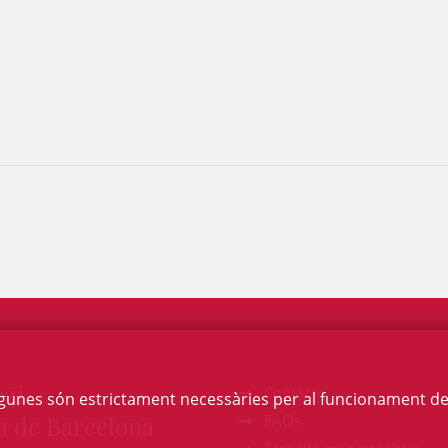
egi
Contacte
Algunes són estrictament necessàries per al funcionament de la
a de Barcelona
FAQs