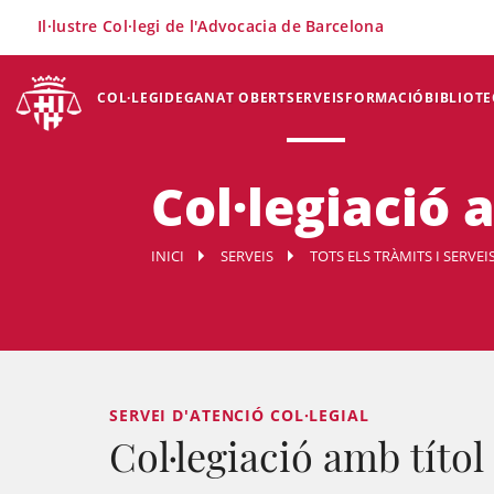
×
Il·lustre Col·legi de l'Advocacia de Barcelona
COL·LEGI
DEGANAT OBERT
SERVEIS
FORMACIÓ
BIBLIOTE
Col·legiació 
INICI
SERVEIS
TOTS ELS TRÀMITS I SERVEI
SERVEI D'ATENCIÓ COL·LEGIAL
Col·legiació amb títol