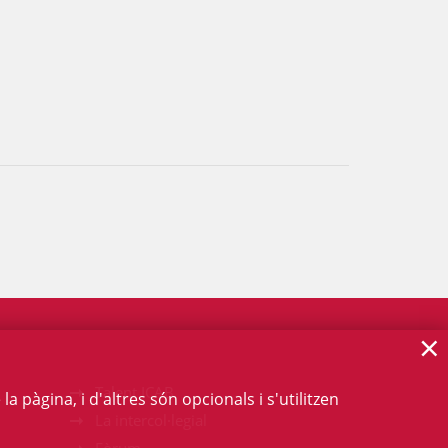
×
Talent ICAB
 pàgina, i d'altres són opcionals i s'utilitzen
La intercol·legial