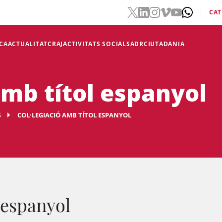
CAT
CA
ACTUALITAT
CRAJ
ACTIVITATS SOCIALS
ADR
CIUTADANIA
amb títol espanyol
S
COL·LEGIACIÓ AMB TÍTOL ESPANYOL
 espanyol