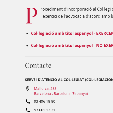
P
rocediment d'incorporació al Col·legi 
l'exercici de l'advocacia d'acord amb la
Col·legiació amb
títo
l
espanyol - EXERCE
Col·legiació amb títol espanyol - NO EX
Contacte
SERVEI D'ATENCIÓ AL COL·LEGIAT (COL·LEGIACIO
Mallorca, 283
Barcelona , Barcelona (Espanya)
93 496 18 80
93 601 12 21