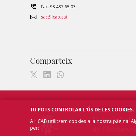
Fax: 93 487 65 03
sac@icab.cat
Comparteix
TU POTS CONTROLAR L'ÚS DE LES COOKIES.
Il·lustre Col·l
A l’ICAB utilitzem cookies a la nostra pàgina. 
per:
de l'Advocaci