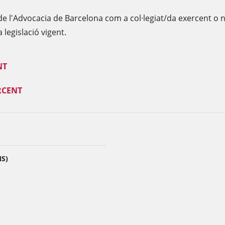
de l'Advocacia de Barcelona com a col·legiat/da exercent o no
 legislació vigent.
NT
ERCENT
NS)