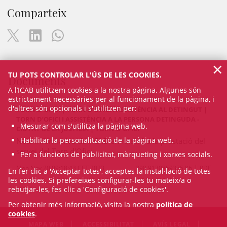
Comparteix
×
TU POTS CONTROLAR L'ÚS DE LES COOKIES.
Documents
A l’ICAB utilitzem cookies a la nostra pàgina. Algunes són
estrictament necessàries per al funcionament de la pàgina, i
d'altres són opcionals i s'utilitzen per:
TORN D'OFICI | TORN D'OFICI I ASSISTÈNCIA AL DETINGUT |
TORN D’OFICI I ASSISTÈNCIA A LA PERSONA DETINGUDA -
Mesurar com s'utilitza la pàgina web.
CIUTAT DE LA JUSTÍCIA | TORN D'OFICI
Habilitar la personalització de la pàgina web.
Nota informativa de l'ICAB en relació a la prestació del
servei del Torn d'Ofici
Per a funcions de publicitat, màrqueting i xarxes socials.
Mon Nov 20 09:18:43 CET 2023
398.9130859375 Kb
PDF
En fer clic a 'Acceptar totes', acceptes la instal·lació de totes
les cookies. Si prefereixes configurar-les tu mateix/a o
rebutjar-les, fes clic a 'Configuració de cookies'.
Per obtenir més informació, visita la nostra
política de
cookies
.
MAPA WEB
ACCESSIBILITAT
AVÍS LEGAL