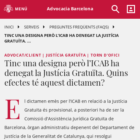
Advocacia Barcelona
MENÚ
INICI
SERVEIS
PREGUNTES FREQÜENTS (FAQS)
TINC UNA DESIGNA PERÒ L’ICAB HA DENEGAT LA JUSTÍCIA
GRATUÏTA. ...
ADVOCAT/CLIENT | JUSTÍCIA GRATUÏTA | TORN D'OFICI
Tinc una designa però l’ICAB ha
denegat la Justícia Gratuïta. Quins
efectes té aquest dictamen?
E
l dictamen emès per l’ICAB en relació a la Justícia
Gratuïta és provisional, a posteriori ha de ser la
Comissió d'Assistència Jurídica Gratuïta de
Barcelona, òrgan administratiu depenent del Departament de
Justícia de la Generalitat de Catalunya, qui resolgui