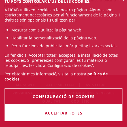
TU POTS CONTROLAR L'ÚS DE LES COOKIES.
consolar espanyola.
A l’ICAB utilitzem cookies a la nostra pàgina. Algunes són
Comparteix
estrictament necessàries per al funcionament de la pàgina, i
d'altres són opcionals i s'utilitzen per:
Mesurar com s'utilitza la pàgina web.
Habilitar la personalització de la pàgina web.
Per a funcions de publicitat, màrqueting i xarxes socials.
En fer clic a 'Acceptar totes', acceptes la instal·lació de totes
les cookies. Si prefereixes configurar-les tu mateix/a o
rebutjar-les, fes clic a 'Configuració de cookies'.
Per obtenir més informació, visita la nostra
política de
cookies
.
MAPA WEB
ACCESSIBILITAT
AVÍS LEGAL
PRIVADESA
COOKIES
CONDICIONS GENERALS
CONFIGURACIÓ DE COOKIES
QUALITAT
CODI ÈTIC
© Sun Aug 09 12:01:44 CEST 2026 Il·lustre Col·legi de
ACCEPTAR TOTES
l'Advocacia de Barcelona. Tots els drets són reservats.