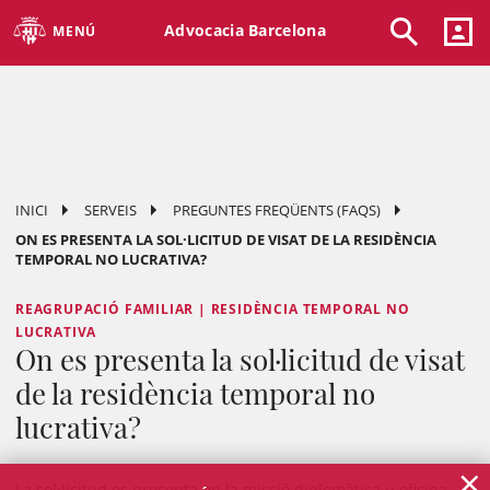
Advocacia Barcelona
MENÚ
INICI
SERVEIS
PREGUNTES FREQÜENTS (FAQS)
ON ES PRESENTA LA SOL·LICITUD DE VISAT DE LA RESIDÈNCIA
TEMPORAL NO LUCRATIVA?
REAGRUPACIÓ FAMILIAR | RESIDÈNCIA TEMPORAL NO
LUCRATIVA
On es presenta la sol·licitud de visat
de la residència temporal no
lucrativa?
×
La sol·licitud es presenta en la missió diplomàtica u oficina