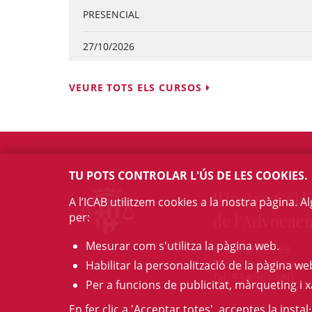
PRESENCIAL
27/10/2026
VEURE TOTS ELS CURSOS
TU POTS CONTROLAR L'ÚS DE LES COOKIES.
Il·lustre Col·l
A l’ICAB utilitzem cookies a la nostra pàgina. 
per:
de l'Advocaci
Mesurar com s'utilitza la pàgina web.
c/ Mallorca, 283
08037 Barcelona
Habilitar la personalització de la pàgina we
Tel. 934 961 880
Per a funcions de publicitat, màrqueting i x
En fer clic a 'Acceptar totes', acceptes la insta