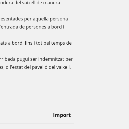
bandera del vaixell de manera
presentades per aquella persona
l'entrada de persones a bord i
s a bord, fins i tot pel temps de
'arribada pugui ser indemnitzat per
s, o l'estat del pavelló del vaixell,
Import