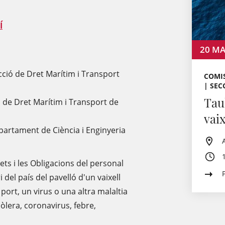
Í
20
MA
ecció de Dret Marítim i Transport
COMIS
| SEC
Tau
ió de Dret Marítim i Transport de
vaix
epartament de Ciència i Enginyeria
ets i les Obligacions del personal
 del país del pavelló d'un vaixell
port, un virus o una altra malaltia
òlera, coronavirus, febre,