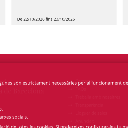
De 22/10/2026 fins 23/10/2026
egi
Contacte
Algunes són estrictament necessàries per al funcionament de la
a de Barcelona
FAQs
Treballa amb nosaltres
Transparència
b.
Lloguer de sales
arxes socials.
Anuncia't
l·lació de totes les cookies. Si prefereixes configurar-les tu ma