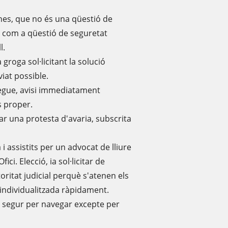
nes, que no és una qüestió de
l, com a qüestió de seguretat
l.
 groga sol·licitant la solució
iat possible.
delegue, avisi immediatament
s proper.
tar una protesta d'avaria, subscrita
i assistits per un advocat de lliure
ici. Elecció, ia sol·licitar de
toritat judicial perquè s'atenen els
individualitzada ràpidament.
ell segur per navegar excepte per