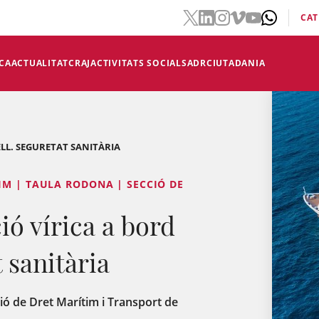
CAT
CA
ACTUALITAT
CRAJ
ACTIVITATS SOCIALS
ADR
CIUTADANIA
ELL. SEGURETAT SANITÀRIA
IM | TAULA RODONA | SECCIÓ DE
ió vírica a bord
t sanitària
ció de Dret Marítim i Transport de