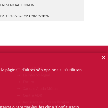
PRESENCIAL I ON-LINE
De 13/10/2026 fins 20/12/2026
×
Talent ICAB
 pàgina, i d'altres són opcionals i s'utilitzen
La intercol·legial
Fòrum
Xarxa d'Ajuda Mútua
Centre ADR
Recursos jurídics en llengua
teix/a o rebutjar-les, fes clic a 'Configuració