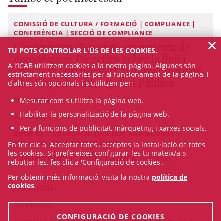
COMISSIÓ DE CULTURA / FORMACIÓ | COMPLIANCE |
CONFERÈNCIA | SECCIÓ DE COMPLIANCE
×
Conferència: Novetats en matèria de
TU POTS CONTROLAR L'ÚS DE LES COOKIES.
compliance: Directiva sobre la lluita
A l’ICAB utilitzem cookies a la nostra pàgina. Algunes són
contra la corrupció i l'Avantprojecte de
estrictament necessàries per al funcionament de la pàgina, i
Llei Orgànica d'Integritat Pública
d'altres són opcionals i s'utilitzen per:
PRESENCIAL
Mesurar com s'utilitza la pàgina web.
Habilitar la personalització de la pàgina web.
27/10/2026
Per a funcions de publicitat, màrqueting i xarxes socials.
GRUP DE L'ADVOCACIA JOVE (GAJ BARCELONA) |
PENITENCIARI | CONFERÈNCIA
En fer clic a 'Acceptar totes', acceptes la instal·lació de totes
les cookies. Si prefereixes configurar-les tu mateix/a o
Conferència: Full Històric-Penal
rebutjar-les, fes clic a 'Configuració de cookies'.
Per obtenir més informació, visita la nostra
política de
cookies
.
PRESENCIAL
22/10/2026
CONFIGURACIÓ DE COOKIES