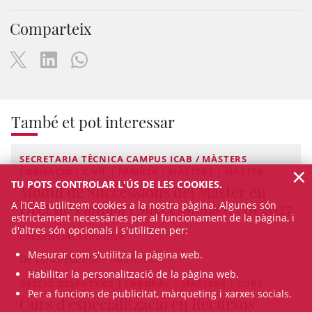
Comparteix
També et pot interessar
SECRETARIA TÈCNICA CAMPUS ICAB / MÀSTERS
×
FORMACIÓ | CIVIL | FAMÍLIA | MÀSTERS | MÀSTER
TU POTS CONTROLAR L'ÚS DE LES COOKIES.
Mòdul de Successions del Màster en
Dret de Família i Successions ICAB 2027
A l’ICAB utilitzem cookies a la nostra pàgina. Algunes són
estrictament necessàries per al funcionament de la pàgina, i
d'altres són opcionals i s'utilitzen per:
PRESENCIAL I ON-LINE
Mesurar com s'utilitza la pàgina web.
De 08/03/2027 fins 14/07/2027
Habilitar la personalització de la pàgina web.
GESTIÓ DESPATXOS | LABORAL | MÀSTERS | CURS
Per a funcions de publicitat, màrqueting i xarxes socials.
Curs d'especialització en Recursos