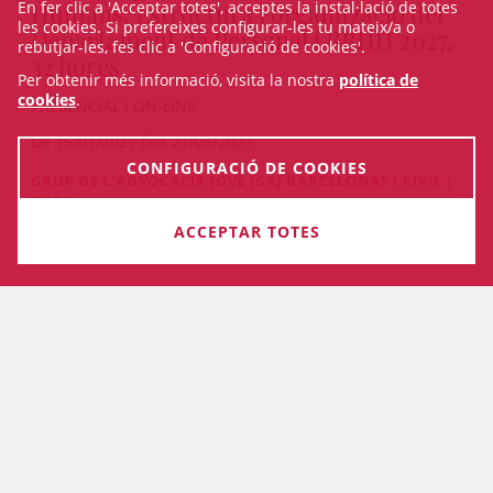
Humans. Estructura i organització del
En fer clic a 'Acceptar totes', acceptes la instal·lació de totes
les cookies. Si prefereixes configurar-les tu mateix/a o
Departament de Personal i RRHH 2027,
rebutjar-les, fes clic a 'Configuració de cookies'.
32 hores
Per obtenir més informació, visita la nostra
política de
cookies
.
PRESENCIAL I ON-LINE
De 15/01/2027 fins 21/05/2027
CONFIGURACIÓ DE COOKIES
GRUP DE L'ADVOCACIA JOVE (GAJ BARCELONA) | CIVIL |
CURS
Mentoring 13a Edició: Dret Civil (2026)
ACCEPTAR TOTES
PRESENCIAL
De 08/10/2026 fins 10/06/2027
VEURE TOTS ELS CURSOS