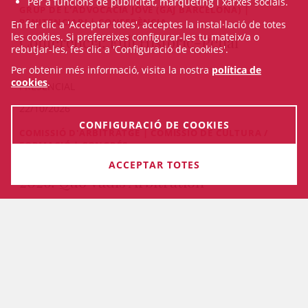
Per a funcions de publicitat, màrqueting i xarxes socials.
GRUP DE L'ADVOCACIA JOVE (GAJ BARCELONA) |
PENITENCIARI | CONFERÈNCIA
En fer clic a 'Acceptar totes', acceptes la instal·lació de totes
les cookies. Si prefereixes configurar-les tu mateix/a o
Conferència: Full Històric-Penal
rebutjar-les, fes clic a 'Configuració de cookies'.
Per obtenir més informació, visita la nostra
política de
cookies
.
PRESENCIAL
22/10/2026
CONFIGURACIÓ DE COOKIES
COMISSIÓ D'ARBITRATGE | COMISSIÓ DE CULTURA /
FORMACIÓ | CONGRÉS
International Arbitration Congress
ACCEPTAR TOTES
2026. Quo Vadis Arbitration
De 22/10/2026 fins 23/10/2026
VEURE TOTS ELS CURSOS