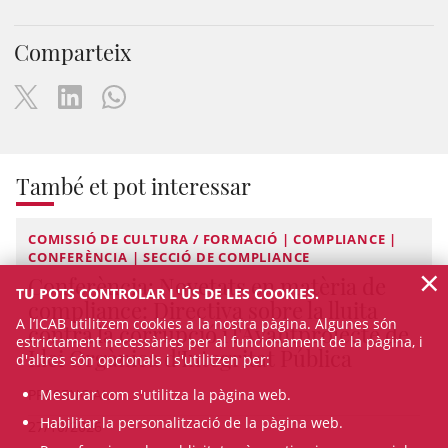
Comparteix
També et pot interessar
COMISSIÓ DE CULTURA / FORMACIÓ | COMPLIANCE |
CONFERÈNCIA | SECCIÓ DE COMPLIANCE
×
Conferència: Novetats en matèria de
TU POTS CONTROLAR L'ÚS DE LES COOKIES.
compliance: Directiva sobre la lluita
A l’ICAB utilitzem cookies a la nostra pàgina. Algunes són
contra la corrupció i l'Avantprojecte de
estrictament necessàries per al funcionament de la pàgina, i
Llei Orgànica d'Integritat Pública
d'altres són opcionals i s'utilitzen per:
PRESENCIAL
Mesurar com s'utilitza la pàgina web.
Habilitar la personalització de la pàgina web.
27/10/2026