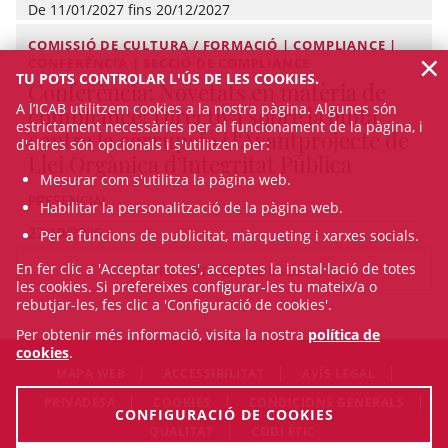
De 11/01/2027 fins 20/12/2027
COMISSIÓ DE CULTURA / FORMACIÓ | COMPLIANCE |
×
CONFERÈNCIA | SECCIÓ DE COMPLIANCE
TU POTS CONTROLAR L'ÚS DE LES COOKIES.
Conferència: Novetats en matèria de
A l’ICAB utilitzem cookies a la nostra pàgina. Algunes són
compliance: Directiva sobre la lluita
estrictament necessàries per al funcionament de la pàgina, i
contra la corrupció i l'Avantprojecte de
d'altres són opcionals i s'utilitzen per:
Llei Orgànica d'Integritat Pública
Mesurar com s'utilitza la pàgina web.
PRESENCIAL
Habilitar la personalització de la pàgina web.
27/10/2026
Per a funcions de publicitat, màrqueting i xarxes socials.
En fer clic a 'Acceptar totes', acceptes la instal·lació de totes
VEURE TOTS ELS CURSOS
les cookies. Si prefereixes configurar-les tu mateix/a o
rebutjar-les, fes clic a 'Configuració de cookies'.
Per obtenir més informació, visita la nostra
política de
cookies
.
MAPA WEB
ACCESSIBILITAT
AVÍS LEGAL
PRIVADESA
COOKIES
CONDICIONS GENERALS
CONFIGURACIÓ DE COOKIES
QUALITAT
CODI ÈTIC